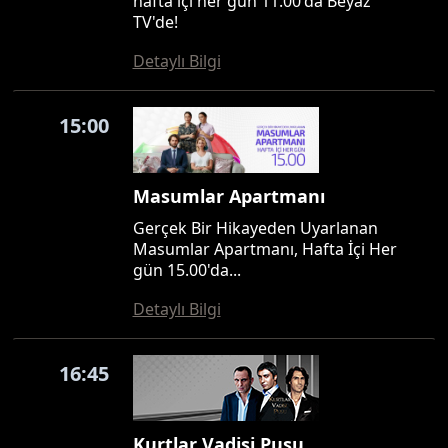
hafta içi her gün 11.00'da Beyaz
TV'de!
Detaylı Bilgi
15:00
Masumlar Apartmanı
Gerçek Bir Hikayeden Uyarlanan
Masumlar Apartmanı, Hafta İçi Her
gün 15.00'da...
Detaylı Bilgi
16:45
Kurtlar Vadisi Pusu