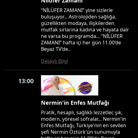
Nilüfer Zamanı
“NİLÜFER ZAMANI” yine sizlerle
buluşuyor... Astrolojiden sağlığa,
güzellikten modaya, ilişkilerden
mutfak sırlarına kadına ve hayata dair
ne varsa bu programda... “NİLÜFER
ZAMANI” hafta içi her gün 11.00’de
Beyaz TV’de..
Detaylı Bilgi
13:00
Nermin'in Enfes Mutfağı
Pratik, hesaplı, sağlıklı lezzetler, şık,
modern, yöresel sofralar... Nermin'in
Enfes Mutfağı, Türkiye'nin en sevilen
şefi Nermin Öztürk'ün sunumuyla