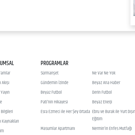
RUMSAL
PROGRAMLAR
ramlar
Sürmanşet
Ne Var Ne Yok
 Akışı
Gündemin İzinde
Beyaz Ana Haber
ı Yayın
Beyaz Futbol
Derin Futbol
ye
Pati'nin Hikayesi
Beyaz Enerji
Bilgileri
Esra Ezmeci ile Her Şey Ortada
Ebru ve Burak ile Yurt Dışı
Eğitim
n Kaynakları
Masumlar Apartmanı
Nermin'in Enfes Mutfağı
şim