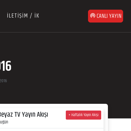
İLETİŞİM / İK
CANLI YAYIN
016
.2016
Beyaz TV Yayın Akışı
+ Haftalık Yayın Akışı
ugün