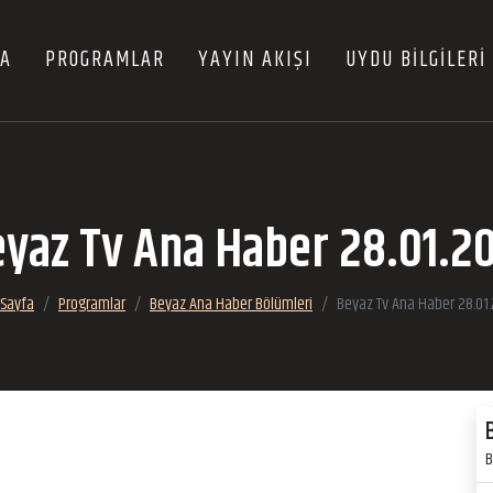
FA
PROGRAMLAR
YAYIN AKIŞI
UYDU BİLGİLERİ
yaz Tv Ana Haber 28.01.2
 Sayfa
Programlar
Beyaz Ana Haber Bölümleri
Beyaz Tv Ana Haber 28.01
B