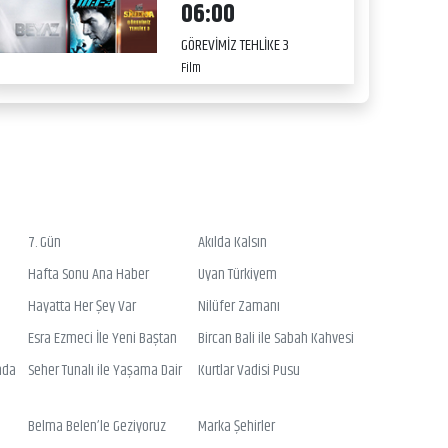
06:00
GÖREVİMİZ TEHLİKE 3
Film
7. Gün
Akılda Kalsın
Hafta Sonu Ana Haber
Uyan Türkiyem
Hayatta Her Şey Var
Nilüfer Zamanı
Esra Ezmeci İle Yeni Baştan
Bircan Bali ile Sabah Kahvesi
nda
Seher Tunalı ile Yaşama Dair
Kurtlar Vadisi Pusu
Belma Belen’le Geziyoruz
Marka Şehirler