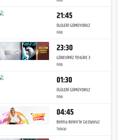
Film
21:45
ÖLÜLERİ GÖMÜYORUZ
Film
23:30
GÖREVİMİZ TEHLİKE 3
Film
01:30
ÖLÜLERİ GÖMÜYORUZ
Film
04:45
Belma Belen’le Geziyoruz
Tekrar