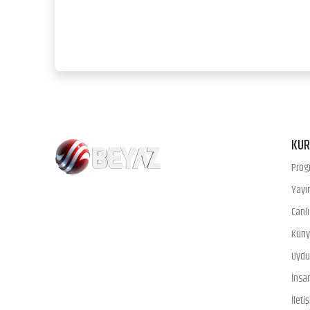
KU
Prog
Yayın
Canl
Kün
Uydu 
İnsa
İleti