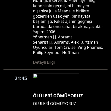
Hunt gizli servis IMF'den ayrılmış,
kendisinin geçmişini bilmeyen
nişanlısı Julia Meade'le birlikte
gözlerden uzak yeni bir hayata
başlamıştı. Fakat ajanın geçmişi
burada da onu rahat bırakmayacaktır.
Yapım: 2006
Yönetmen J.J. Abrams
Senarist J.J. Abrams, Alex Kurtzman
Oyuncular: Tom Cruise, Ving Rhames,
Philip Seymour Hoffman
Detaylı Bilgi
21:45
ÖLÜLERİ GÖMÜYORUZ
ÖLÜLERİ GÖMÜYORUZ