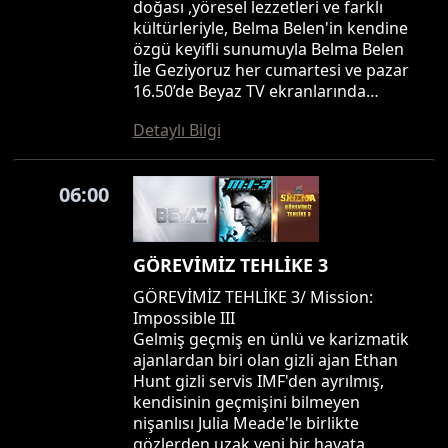
doğası ,yöresel lezzetleri ve farklı
kültürleriyle, Belma Belen'in kendine
özgü keyifli sunumuyla Belma Belen
İle Geziyoruz her cumartesi ve pazar
16.50’de Beyaz TV ekranlarında…
Detaylı Bilgi
06:00
GÖREVİMİZ TEHLİKE 3
GÖREVİMİZ TEHLİKE 3/ Mission:
Impossible III
Gelmiş geçmiş en ünlü ve karizmatik
ajanlardan biri olan gizli ajan Ethan
Hunt gizli servis IMF'den ayrılmış,
kendisinin geçmişini bilmeyen
nişanlısı Julia Meade'le birlikte
gözlerden uzak yeni bir hayata