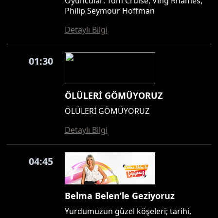
Oyuncular: Tom Cruise, Ving Rhames,
Philip Seymour Hoffman
Detaylı Bilgi
01:30
ÖLÜLERİ GÖMÜYORUZ
ÖLÜLERİ GÖMÜYORUZ
Detaylı Bilgi
04:45
Belma Belen’le Geziyoruz
Yurdumuzun güzel köşeleri; tarihi,