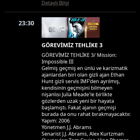
Detaylı Bilgi
23:30
GÖREVİMİZ TEHLİKE 3
GÖREVİMİZ TEHLİKE 3/ Mission:
Impossible III
Gelmiş geçmiş en ünlü ve karizmatik
ajanlardan biri olan gizli ajan Ethan
Hunt gizli servis IMF'den ayrılmış,
kendisinin geçmişini bilmeyen
nişanlısı Julia Meade'le birlikte
gözlerden uzak yeni bir hayata
başlamıştı. Fakat ajanın geçmişi
burada da onu rahat bırakmayacaktır.
Yapım: 2006
Yönetmen J.J. Abrams
Senarist J.J. Abrams, Alex Kurtzman