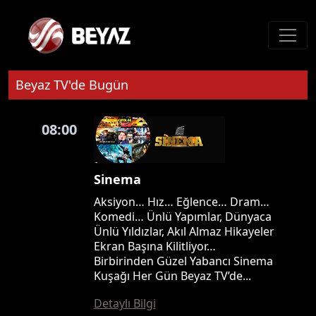
Beyaz TV'de Bugün
08:00
Sinema
Aksiyon… Hız… Eğlence… Dram…
Komedi… Ünlü Yapımlar, Dünyaca
Ünlü Yıldızlar, Akıl Almaz Hikayeler
Ekran Başına Kilitliyor…
Birbirinden Güzel Yabancı Sinema
Kuşağı Her Gün Beyaz TV’de...
Detaylı Bilgi