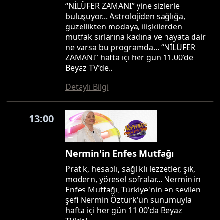
“NİLÜFER ZAMANI” yine sizlerle
buluşuyor... Astrolojiden sağlığa,
güzellikten modaya, ilişkilerden
mutfak sırlarına kadına ve hayata dair
ne varsa bu programda... “NİLÜFER
ZAMANI” hafta içi her gün 11.00’de
Beyaz TV’de..
Detaylı Bilgi
13:00
Nermin'in Enfes Mutfağı
Pratik, hesaplı, sağlıklı lezzetler, şık,
modern, yöresel sofralar... Nermin'in
Enfes Mutfağı, Türkiye'nin en sevilen
şefi Nermin Öztürk'ün sunumuyla
hafta içi her gün 11.00'da Beyaz