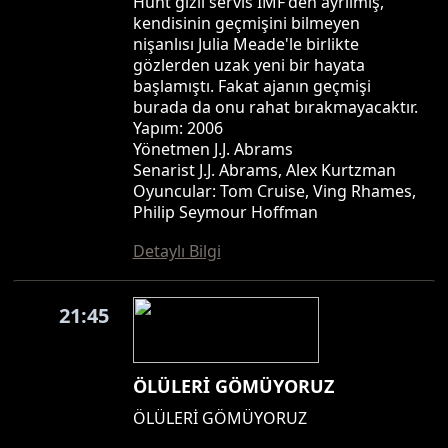
Hunt gizli servis IMF'den ayrılmış,
kendisinin geçmişini bilmeyen
nişanlısı Julia Meade'le birlikte
gözlerden uzak yeni bir hayata
başlamıştı. Fakat ajanın geçmişi
burada da onu rahat bırakmayacaktır.
Yapım: 2006
Yönetmen J.J. Abrams
Senarist J.J. Abrams, Alex Kurtzman
Oyuncular: Tom Cruise, Ving Rhames,
Philip Seymour Hoffman
Detaylı Bilgi
21:45
ÖLÜLERİ GÖMÜYORUZ
ÖLÜLERİ GÖMÜYORUZ