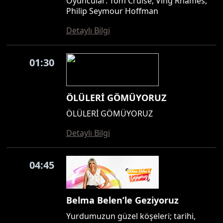
Oyuncular: Tom Cruise, Ving Rhames,
Philip Seymour Hoffman
Detaylı Bilgi
01:30
ÖLÜLERİ GÖMÜYORUZ
ÖLÜLERİ GÖMÜYORUZ
Detaylı Bilgi
04:45
Belma Belen’le Geziyoruz
Yurdumuzun güzel köşeleri; tarihi,