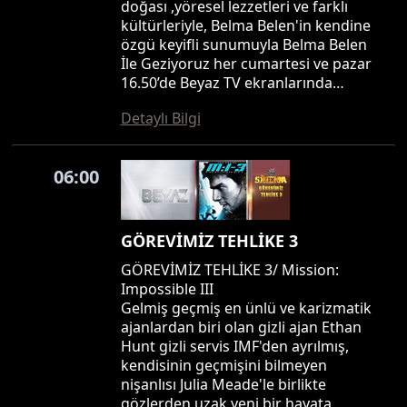
doğası ,yöresel lezzetleri ve farklı
kültürleriyle, Belma Belen'in kendine
özgü keyifli sunumuyla Belma Belen
İle Geziyoruz her cumartesi ve pazar
16.50’de Beyaz TV ekranlarında…
Detaylı Bilgi
06:00
GÖREVİMİZ TEHLİKE 3
GÖREVİMİZ TEHLİKE 3/ Mission:
Impossible III
Gelmiş geçmiş en ünlü ve karizmatik
ajanlardan biri olan gizli ajan Ethan
Hunt gizli servis IMF'den ayrılmış,
kendisinin geçmişini bilmeyen
nişanlısı Julia Meade'le birlikte
gözlerden uzak yeni bir hayata