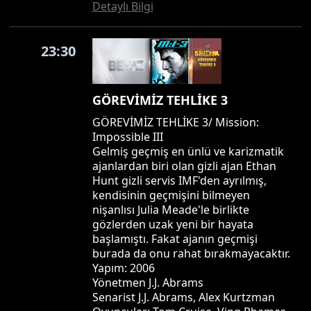
Detaylı Bilgi
23:30
GÖREVİMİZ TEHLİKE 3
GÖREVİMİZ TEHLİKE 3/ Mission:
Impossible III
Gelmiş geçmiş en ünlü ve karizmatik
ajanlardan biri olan gizli ajan Ethan
Hunt gizli servis IMF'den ayrılmış,
kendisinin geçmişini bilmeyen
nişanlısı Julia Meade'le birlikte
gözlerden uzak yeni bir hayata
başlamıştı. Fakat ajanın geçmişi
burada da onu rahat bırakmayacaktır.
Yapım: 2006
Yönetmen J.J. Abrams
Senarist J.J. Abrams, Alex Kurtzman