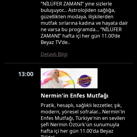
“NİLÜFER ZAMANI” yine sizlerle
buluşuyor... Astrolojiden sağlığa,
güzellikten modaya, ilişkilerden
mutfak sırlarına kadına ve hayata dair
ne varsa bu programda... “NİLÜFER
ZAMANI” hafta içi her gün 11.00’de
Beyaz TV’de..
Detaylı Bilgi
13:00
Nermin'in Enfes Mutfağı
Pratik, hesaplı, sağlıklı lezzetler, şık,
modern, yöresel sofralar... Nermin'in
Enfes Mutfağı, Türkiye'nin en sevilen
şefi Nermin Öztürk'ün sunumuyla
hafta içi her gün 11.00'da Beyaz