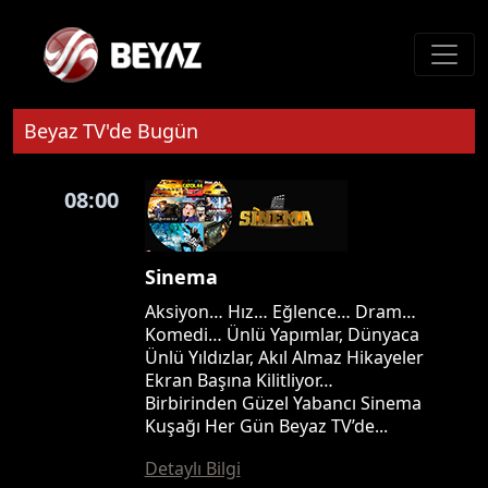
Beyaz TV'de Bugün
08:00
Sinema
Aksiyon… Hız… Eğlence… Dram…
Komedi… Ünlü Yapımlar, Dünyaca
Ünlü Yıldızlar, Akıl Almaz Hikayeler
Ekran Başına Kilitliyor…
Birbirinden Güzel Yabancı Sinema
Kuşağı Her Gün Beyaz TV’de...
Detaylı Bilgi