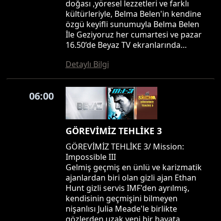
doğası ,yöresel lezzetleri ve farklı
kültürleriyle, Belma Belen'in kendine
özgü keyifli sunumuyla Belma Belen
İle Geziyoruz her cumartesi ve pazar
16.50’de Beyaz TV ekranlarında…
Detaylı Bilgi
06:00
GÖREVİMİZ TEHLİKE 3
GÖREVİMİZ TEHLİKE 3/ Mission:
Impossible III
Gelmiş geçmiş en ünlü ve karizmatik
ajanlardan biri olan gizli ajan Ethan
Hunt gizli servis IMF'den ayrılmış,
kendisinin geçmişini bilmeyen
nişanlısı Julia Meade'le birlikte
gözlerden uzak yeni bir hayata