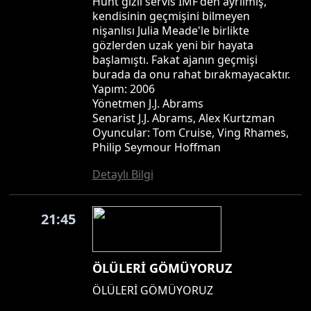
Hunt gizli servis IMF'den ayrılmış,
kendisinin geçmişini bilmeyen
nişanlısı Julia Meade'le birlikte
gözlerden uzak yeni bir hayata
başlamıştı. Fakat ajanın geçmişi
burada da onu rahat bırakmayacaktır.
Yapım: 2006
Yönetmen J.J. Abrams
Senarist J.J. Abrams, Alex Kurtzman
Oyuncular: Tom Cruise, Ving Rhames,
Philip Seymour Hoffman
Detaylı Bilgi
21:45
ÖLÜLERİ GÖMÜYORUZ
ÖLÜLERİ GÖMÜYORUZ