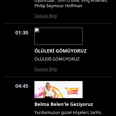
Oyuncular: Tom Cruise, Ving Rhames,
Philip Seymour Hoffman
Detaylı Bilgi
01:30
ÖLÜLERİ GÖMÜYORUZ
ÖLÜLERİ GÖMÜYORUZ
Detaylı Bilgi
04:45
Belma Belen’le Geziyoruz
Yurdumuzun güzel köşeleri; tarihi,