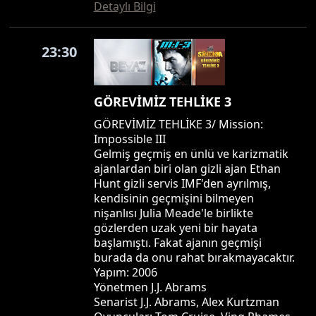
Detaylı Bilgi
23:30
GÖREVİMİZ TEHLİKE 3
GÖREVİMİZ TEHLİKE 3/ Mission:
Impossible III
Gelmiş geçmiş en ünlü ve karizmatik
ajanlardan biri olan gizli ajan Ethan
Hunt gizli servis IMF'den ayrılmış,
kendisinin geçmişini bilmeyen
nişanlısı Julia Meade'le birlikte
gözlerden uzak yeni bir hayata
başlamıştı. Fakat ajanın geçmişi
burada da onu rahat bırakmayacaktır.
Yapım: 2006
Yönetmen J.J. Abrams
Senarist J.J. Abrams, Alex Kurtzman