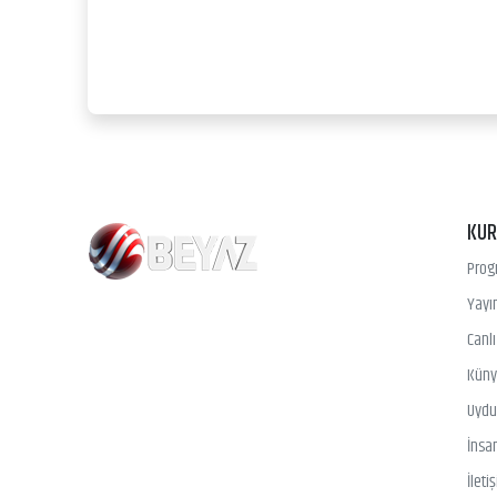
KU
Prog
Yayın
Canl
Kün
Uydu 
İnsa
İleti