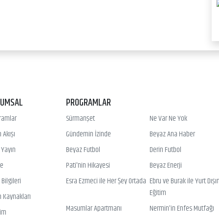
RUMSAL
PROGRAMLAR
ramlar
Sürmanşet
Ne Var Ne Yok
 Akışı
Gündemin İzinde
Beyaz Ana Haber
ı Yayın
Beyaz Futbol
Derin Futbol
ye
Pati'nin Hikayesi
Beyaz Enerji
Bilgileri
Esra Ezmeci ile Her Şey Ortada
Ebru ve Burak ile Yurt Dışı
Eğitim
n Kaynakları
Masumlar Apartmanı
Nermin'in Enfes Mutfağı
şim