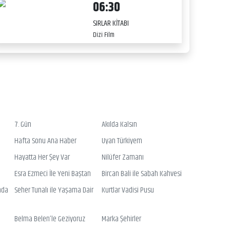
06:30
SIRLAR KİTABI
Dizi Film
7. Gün
Akılda Kalsın
Hafta Sonu Ana Haber
Uyan Türkiyem
Hayatta Her Şey Var
Nilüfer Zamanı
Esra Ezmeci İle Yeni Baştan
Bircan Bali ile Sabah Kahvesi
nda
Seher Tunalı ile Yaşama Dair
Kurtlar Vadisi Pusu
Belma Belen’le Geziyoruz
Marka Şehirler