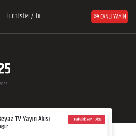
İLETİŞİM / İK
CANLI YAYIN
25
 2025
Beyaz TV Yayın Akışı
+ Haftalık Yayın Akışı
ugün