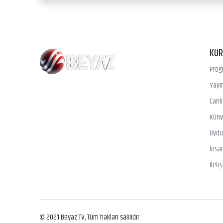
KU
Prog
Yayın
Canl
Kün
Uydu 
İnsa
İleti
© 2021 Beyaz TV, Tüm hakları saklıdır.