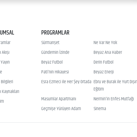
RUMSAL
PROGRAMLAR
ramlar
Sürmanşet
Ne Var Ne Yok
 Akışı
Gündemin İzinde
Beyaz Ana Haber
ı Yayın
Beyaz Futbol
Derin Futbol
ye
Pati'nin Hikayesi
Beyaz Enerji
Bilgileri
Esra Ezmeci ile Her Şey Ortada
Ebru ve Burak ile Yurt Dışı
Eğitim
n Kaynakları
Masumlar Apartmanı
Nermin'in Enfes Mutfağı
şim
Geçmişe Yürüyen Adam
Sinema