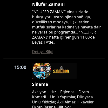
Nilüfer Zamanı
“NİLÜFER ZAMANI” yine sizlerle
buluşuyor... Astrolojiden sağlığa,
güzellikten modaya, ilişkilerden
mutfak sırlarına kadına ve hayata dair
ne varsa bu programda... “NİLÜFER
ZAMANI” hafta içi her gün 11.00’de
Beyaz TV’de..
Detaylı Bilgi
15:00
Sinema
Aksiyon… Hız… Eğlence… Dram…
Komedi… Ünlü Yapımlar, Dünyaca
Ünlü Yıldızlar, Akıl Almaz Hikayeler
Ekran Başına Kilitliyor…