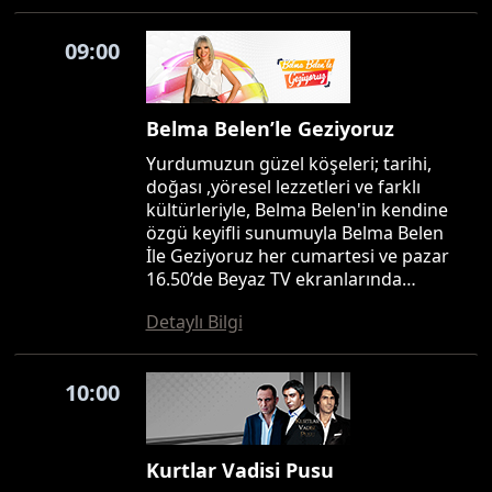
09:00
Belma Belen’le Geziyoruz
Yurdumuzun güzel köşeleri; tarihi,
doğası ,yöresel lezzetleri ve farklı
kültürleriyle, Belma Belen'in kendine
özgü keyifli sunumuyla Belma Belen
İle Geziyoruz her cumartesi ve pazar
16.50’de Beyaz TV ekranlarında…
Detaylı Bilgi
10:00
Kurtlar Vadisi Pusu