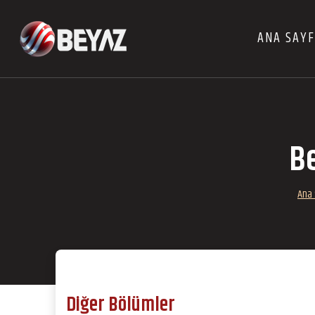
ANA SAY
B
Ana 
Diğer Bölümler