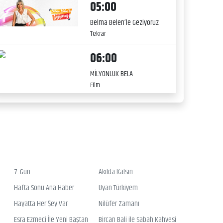
05:00
Belma Belen’le Geziyoruz
Tekrar
06:00
MİLYONLUK BELA
Film
7. Gün
Akılda Kalsın
Hafta Sonu Ana Haber
Uyan Türkiyem
Hayatta Her Şey Var
Nilüfer Zamanı
Esra Ezmeci İle Yeni Baştan
Bircan Bali ile Sabah Kahvesi