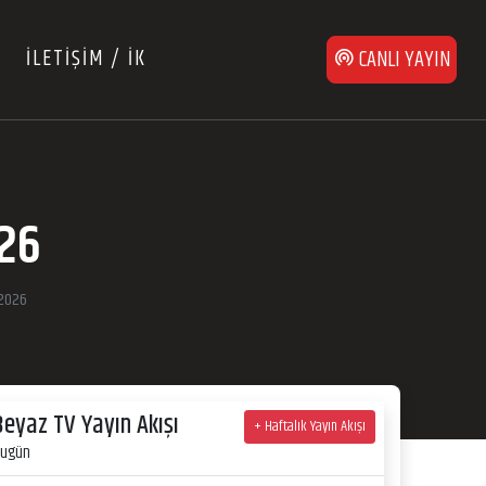
İLETİŞİM / İK
CANLI YAYIN
26
 2026
Beyaz TV Yayın Akışı
+ Haftalık Yayın Akışı
ugün