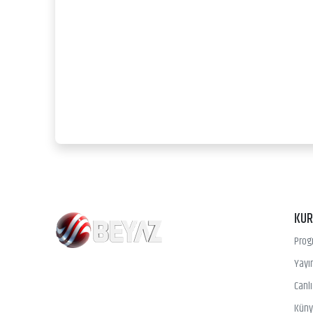
KU
Prog
Yayın
Canl
Kün