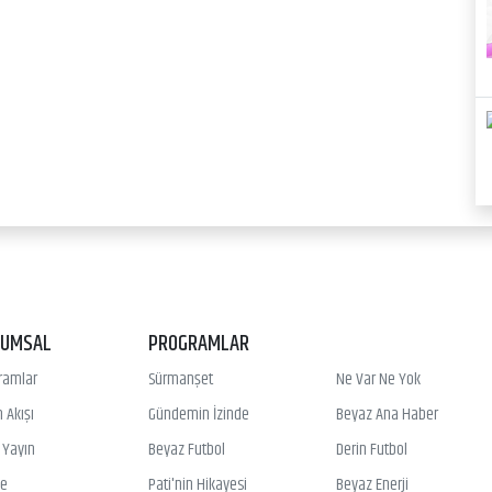
RUMSAL
PROGRAMLAR
ramlar
Sürmanşet
Ne Var Ne Yok
 Akışı
Gündemin İzinde
Beyaz Ana Haber
ı Yayın
Beyaz Futbol
Derin Futbol
ye
Pati'nin Hikayesi
Beyaz Enerji