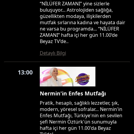
“NİLÜFER ZAMANI” yine sizlerle
buluşuyor... Astrolojiden sağlığa,
güzellikten modaya, ilişkilerden
mutfak sırlarına kadına ve hayata dair
ne varsa bu programda... “NİLÜFER
ZAMANI” hafta içi her gün 11.00’de
Beyaz TV’de..
Detaylı Bilgi
13:00
Nermin'in Enfes Mutfağı
Pratik, hesaplı, sağlıklı lezzetler, şık,
modern, yöresel sofralar... Nermin'in
Enfes Mutfağı, Türkiye'nin en sevilen
şefi Nermin Öztürk'ün sunumuyla
hafta içi her gün 11.00'da Beyaz