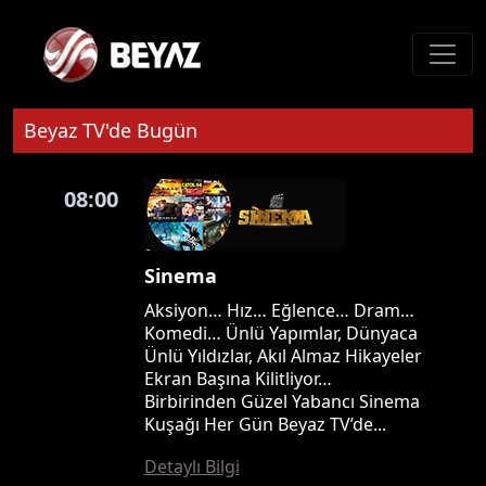
Beyaz TV'de Bugün
08:00
Sinema
Aksiyon… Hız… Eğlence… Dram…
Komedi… Ünlü Yapımlar, Dünyaca
Ünlü Yıldızlar, Akıl Almaz Hikayeler
Ekran Başına Kilitliyor…
Birbirinden Güzel Yabancı Sinema
Kuşağı Her Gün Beyaz TV’de...
Detaylı Bilgi