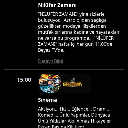
Nilüfer Zamanı
“NİLÜFER ZAMANI” yine sizlerle
buluşuyor... Astrolojiden sağlığa,
güzellikten modaya, ilişkilerden
mutfak sırlarına kadına ve hayata dair
ne varsa bu programda... “NİLÜFER
ZAMANI” hafta içi her gün 11.00’de
Beyaz TV’de..
Detaylı Bilgi
15:00
Sinema
Aksiyon… Hız… Eğlence… Dram…
Komedi… Ünlü Yapımlar, Dünyaca
Ünlü Yıldızlar, Akıl Almaz Hikayeler
Ekran Başına Kilitliyor…