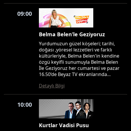
09:00
Belma Belen’le Geziyoruz
Yurdumuzun güzel köşeleri; tarihi,
doğası ,yöresel lezzetleri ve farklı
kültürleriyle, Belma Belen'in kendine
özgü keyifli sunumuyla Belma Belen
İle Geziyoruz her cumartesi ve pazar
16.50’de Beyaz TV ekranlarında…
Detaylı Bilgi
10:00
Kurtlar Vadisi Pusu