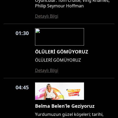
Oyuncular: Tom Cruise, Ving Rhames,
Philip Seymour Hoffman
Detaylı Bilgi
01:30
ÖLÜLERİ GÖMÜYORUZ
ÖLÜLERİ GÖMÜYORUZ
Detaylı Bilgi
04:45
Belma Belen’le Geziyoruz
Yurdumuzun güzel köşeleri; tarihi,