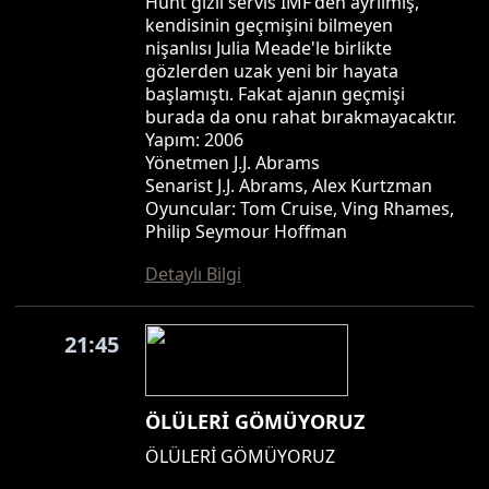
Hunt gizli servis IMF'den ayrılmış,
kendisinin geçmişini bilmeyen
nişanlısı Julia Meade'le birlikte
gözlerden uzak yeni bir hayata
başlamıştı. Fakat ajanın geçmişi
burada da onu rahat bırakmayacaktır.
Yapım: 2006
Yönetmen J.J. Abrams
Senarist J.J. Abrams, Alex Kurtzman
Oyuncular: Tom Cruise, Ving Rhames,
Philip Seymour Hoffman
Detaylı Bilgi
21:45
ÖLÜLERİ GÖMÜYORUZ
ÖLÜLERİ GÖMÜYORUZ