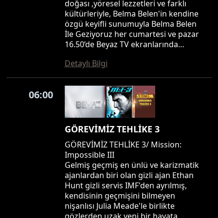
doğası ,yöresel lezzetleri ve farklı
kültürleriyle, Belma Belen'in kendine
özgü keyifli sunumuyla Belma Belen
İle Geziyoruz her cumartesi ve pazar
16.50’de Beyaz TV ekranlarında…
Detaylı Bilgi
06:00
GÖREVİMİZ TEHLİKE 3
GÖREVİMİZ TEHLİKE 3/ Mission:
Impossible III
Gelmiş geçmiş en ünlü ve karizmatik
ajanlardan biri olan gizli ajan Ethan
Hunt gizli servis IMF'den ayrılmış,
kendisinin geçmişini bilmeyen
nişanlısı Julia Meade'le birlikte
gözlerden uzak yeni bir hayata