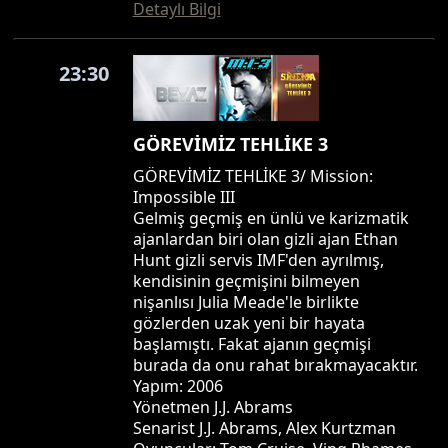
Detaylı Bilgi
23:30
GÖREVİMİZ TEHLİKE 3
GÖREVİMİZ TEHLİKE 3/ Mission:
Impossible III
Gelmiş geçmiş en ünlü ve karizmatik
ajanlardan biri olan gizli ajan Ethan
Hunt gizli servis IMF'den ayrılmış,
kendisinin geçmişini bilmeyen
nişanlısı Julia Meade'le birlikte
gözlerden uzak yeni bir hayata
başlamıştı. Fakat ajanın geçmişi
burada da onu rahat bırakmayacaktır.
Yapım: 2006
Yönetmen J.J. Abrams
Senarist J.J. Abrams, Alex Kurtzman