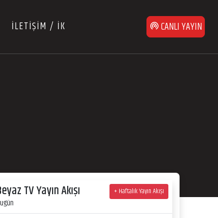
İLETİŞİM / İK
CANLI YAYIN
Beyaz TV Yayın Akışı
+ Haftalık Yayın Akışı
ugün