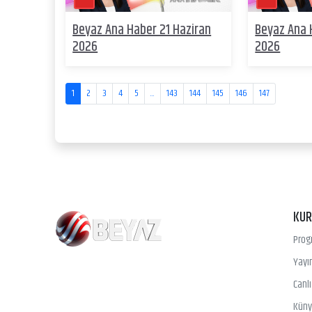
Beyaz Ana Haber 21 Haziran
Beyaz Ana 
2026
2026
1
2
3
4
5
...
143
144
145
146
147
KU
Prog
Yayın
Canl
Kün