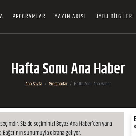
FA
PROGRAMLAR
YAYIN AKIŞI
UYDU BİLGİLERİ
Hafta Sonu Ana Haber
Ana Sayfa
Programlar
Hafta Sonu Ana Haber
 seçimdir. Siz de seçiminizi Beyaz Ana Haber'den yana
B
sa Bağcı'nın sunumuyla ekrana geliyor.