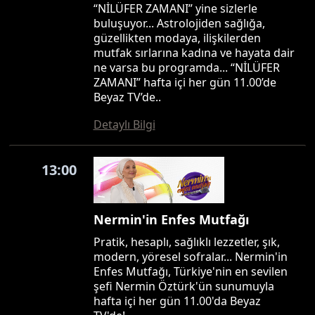
“NİLÜFER ZAMANI” yine sizlerle
buluşuyor... Astrolojiden sağlığa,
güzellikten modaya, ilişkilerden
mutfak sırlarına kadına ve hayata dair
ne varsa bu programda... “NİLÜFER
ZAMANI” hafta içi her gün 11.00’de
Beyaz TV’de..
Detaylı Bilgi
13:00
Nermin'in Enfes Mutfağı
Pratik, hesaplı, sağlıklı lezzetler, şık,
modern, yöresel sofralar... Nermin'in
Enfes Mutfağı, Türkiye'nin en sevilen
şefi Nermin Öztürk'ün sunumuyla
hafta içi her gün 11.00'da Beyaz