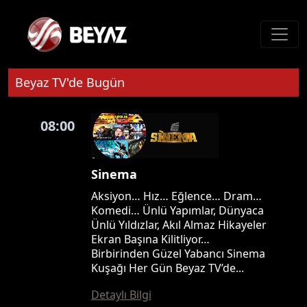
Beyaz TV'de Bugün
08:00
Sinema
Aksiyon… Hız… Eğlence… Dram…
Komedi… Ünlü Yapımlar, Dünyaca
Ünlü Yıldızlar, Akıl Almaz Hikayeler
Ekran Başına Kilitliyor…
Birbirinden Güzel Yabancı Sinema
Kuşağı Her Gün Beyaz TV’de...
Detaylı Bilgi