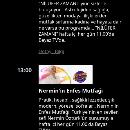
“NİLÜFER ZAMANI” yine sizlerle
buluşuyor... Astrolojiden sağlığa,
güzellikten modaya, ilişkilerden
mutfak sırlarına kadına ve hayata dair
ne varsa bu programda... “NİLÜFER
ZAMANI” hafta içi her gün 11.00’de
Beyaz TV’de..
Detaylı Bilgi
13:00
Nermin'in Enfes Mutfağı
Pratik, hesaplı, sağlıklı lezzetler, şık,
modern, yöresel sofralar... Nermin'in
Enfes Mutfağı, Türkiye'nin en sevilen
şefi Nermin Öztürk'ün sunumuyla
hafta içi her gün 11.00'da Beyaz