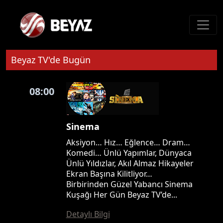
Beyaz TV'de Bugün
08:00
Sinema
Aksiyon… Hız… Eğlence… Dram…
Komedi… Ünlü Yapımlar, Dünyaca
Ünlü Yıldızlar, Akıl Almaz Hikayeler
Ekran Başına Kilitliyor…
Birbirinden Güzel Yabancı Sinema
Kuşağı Her Gün Beyaz TV’de...
Detaylı Bilgi