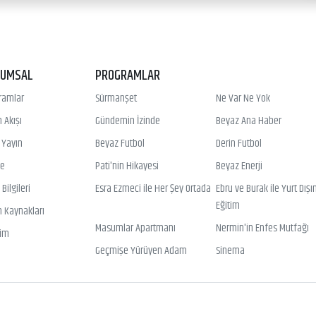
RUMSAL
PROGRAMLAR
ramlar
Sürmanşet
Ne Var Ne Yok
 Akışı
Gündemin İzinde
Beyaz Ana Haber
ı Yayın
Beyaz Futbol
Derin Futbol
ye
Pati'nin Hikayesi
Beyaz Enerji
Bilgileri
Esra Ezmeci ile Her Şey Ortada
Ebru ve Burak ile Yurt Dışı
Eğitim
n Kaynakları
Masumlar Apartmanı
Nermin'in Enfes Mutfağı
şim
Geçmişe Yürüyen Adam
Sinema