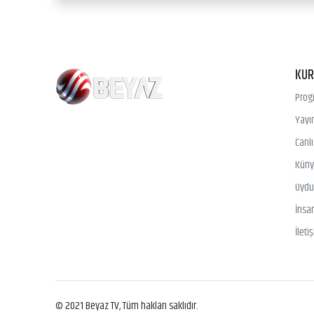
KU
Prog
Yayın
Canl
Kün
Uydu 
İnsa
İleti
© 2021 Beyaz TV, Tüm hakları saklıdır.