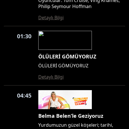
Oyuncular: Tom Cruise, Ving Rhames,
Philip Seymour Hoffman
Detaylı Bilgi
01:30
ÖLÜLERİ GÖMÜYORUZ
ÖLÜLERİ GÖMÜYORUZ
Detaylı Bilgi
04:45
Belma Belen’le Geziyoruz
Yurdumuzun güzel köşeleri; tarihi,