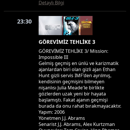
Detaylı Bilgi
23:30
GÖREVİMİZ TEHLİKE 3
GÖREVİMİZ TEHLİKE 3/ Mission:
Impossible III
Gelmiş geçmiş en ünlü ve karizmatik
ajanlardan biri olan gizli ajan Ethan
Hunt gizli servis IMF'den ayrılmış,
kendisinin geçmişini bilmeyen
nişanlısı Julia Meade'le birlikte
gözlerden uzak yeni bir hayata
başlamıştı. Fakat ajanın geçmişi
burada da onu rahat bırakmayacaktır.
Yapım: 2006
Yönetmen J.J. Abrams
Senarist J.J. Abrams, Alex Kurtzman