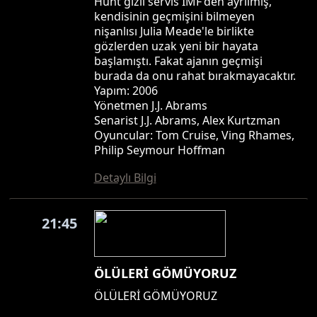
Hunt gizli servis IMF'den ayrılmış,
kendisinin geçmişini bilmeyen
nişanlısı Julia Meade'le birlikte
gözlerden uzak yeni bir hayata
başlamıştı. Fakat ajanın geçmişi
burada da onu rahat bırakmayacaktır.
Yapım: 2006
Yönetmen J.J. Abrams
Senarist J.J. Abrams, Alex Kurtzman
Oyuncular: Tom Cruise, Ving Rhames,
Philip Seymour Hoffman
Detaylı Bilgi
21:45
ÖLÜLERİ GÖMÜYORUZ
ÖLÜLERİ GÖMÜYORUZ