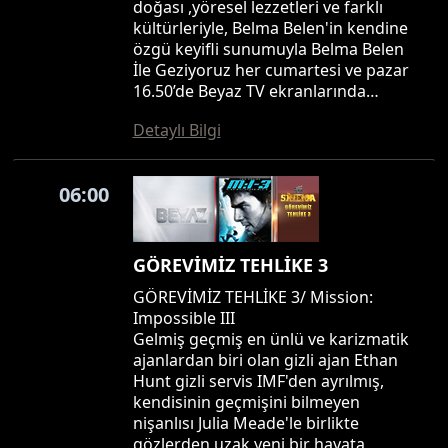
doğası ,yöresel lezzetleri ve farklı
kültürleriyle, Belma Belen'in kendine
özgü keyifli sunumuyla Belma Belen
İle Geziyoruz her cumartesi ve pazar
16.50’de Beyaz TV ekranlarında…
Detaylı Bilgi
06:00
GÖREVİMİZ TEHLİKE 3
GÖREVİMİZ TEHLİKE 3/ Mission:
Impossible III
Gelmiş geçmiş en ünlü ve karizmatik
ajanlardan biri olan gizli ajan Ethan
Hunt gizli servis IMF'den ayrılmış,
kendisinin geçmişini bilmeyen
nişanlısı Julia Meade'le birlikte
gözlerden uzak yeni bir hayata