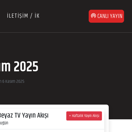
İLETİŞİM / İK
CANLI YAYIN
sım 2025
an 6 Kasım 2025
Beyaz TV Yayın Akışı
+ Haftalık Yayın Akışı
ugün