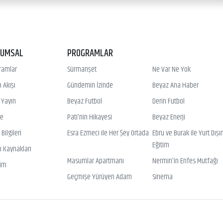
RUMSAL
PROGRAMLAR
ramlar
Sürmanşet
Ne Var Ne Yok
 Akışı
Gündemin İzinde
Beyaz Ana Haber
ı Yayın
Beyaz Futbol
Derin Futbol
ye
Pati'nin Hikayesi
Beyaz Enerji
Bilgileri
Esra Ezmeci ile Her Şey Ortada
Ebru ve Burak ile Yurt Dışı
Eğitim
n Kaynakları
Masumlar Apartmanı
Nermin'in Enfes Mutfağı
şim
Geçmişe Yürüyen Adam
Sinema