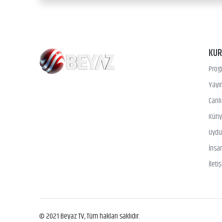
KU
Prog
Yayın
Canl
Kün
Uydu 
İnsa
İleti
© 2021 Beyaz TV, Tüm hakları saklıdır.