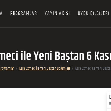
FA
PROGRAMLAR
YAYIN AKIŞI
UYDU BİLGİLERİ
meci ile Yeni Baştan 6 Ka
Programlar
Esra Ezmeci İle Yeni Baştan Bölümleri
Esra Ezmeci ile Yeni Başt
B