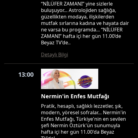
“NİLÜFER ZAMANI” yine sizlerle
buluşuyor... Astrolojiden sağlığa,
güzellikten modaya, ilişkilerden
mutfak sırlarına kadına ve hayata dair
ne varsa bu programda... “NİLÜFER
ZAMANI” hafta içi her gün 11.00’de
Beyaz TV’de..
Detaylı Bilgi
13:00
Nermin'in Enfes Mutfağı
Pratik, hesaplı, sağlıklı lezzetler, şık,
modern, yöresel sofralar... Nermin'in
Enfes Mutfağı, Türkiye'nin en sevilen
şefi Nermin Öztürk'ün sunumuyla
hafta içi her gün 11.00'da Beyaz