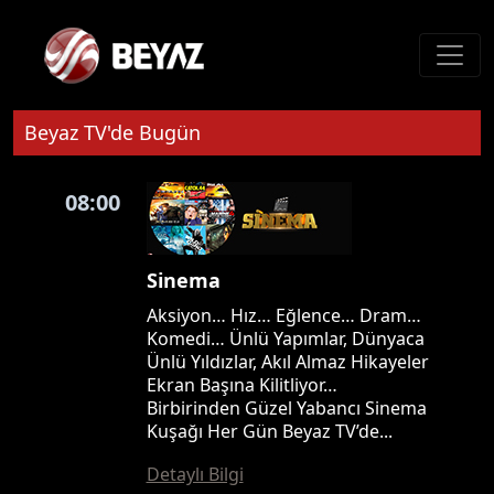
Beyaz TV'de Bugün
08:00
Sinema
Aksiyon… Hız… Eğlence… Dram…
Komedi… Ünlü Yapımlar, Dünyaca
Ünlü Yıldızlar, Akıl Almaz Hikayeler
Ekran Başına Kilitliyor…
Birbirinden Güzel Yabancı Sinema
Kuşağı Her Gün Beyaz TV’de...
Detaylı Bilgi