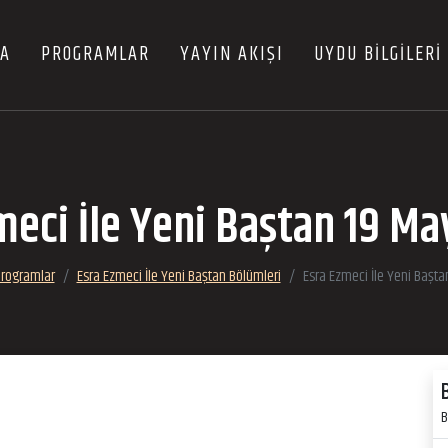
FA
PROGRAMLAR
YAYIN AKIŞI
UYDU BİLGİLERİ
meci İle Yeni Baştan 19 Ma
rogramlar
Esra Ezmeci İle Yeni Baştan Bölümleri
Esra Ezmeci İle Yeni Başta
B