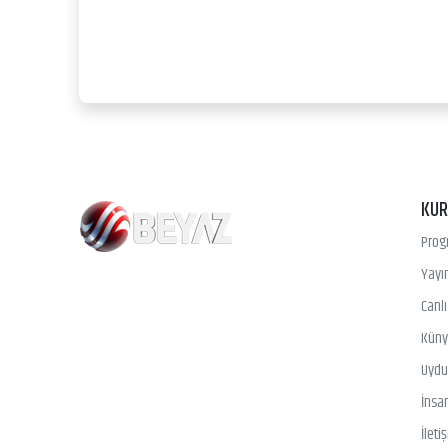
KU
Prog
Yayın
Canl
Kün
Uydu 
İnsa
İleti