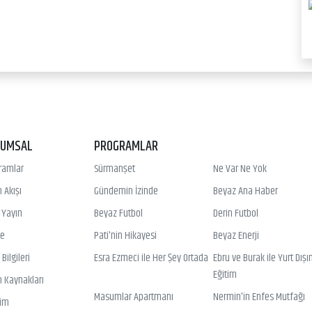
RUMSAL
PROGRAMLAR
ramlar
Sürmanşet
Ne Var Ne Yok
 Akışı
Gündemin İzinde
Beyaz Ana Haber
ı Yayın
Beyaz Futbol
Derin Futbol
ye
Pati'nin Hikayesi
Beyaz Enerji
Bilgileri
Esra Ezmeci ile Her Şey Ortada
Ebru ve Burak ile Yurt Dışı
Eğitim
n Kaynakları
Masumlar Apartmanı
Nermin'in Enfes Mutfağı
şim