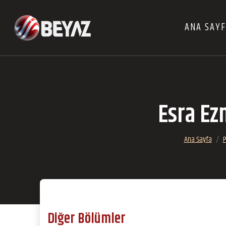
ANA SAY
Esra Ez
Ana Sayfa
P
Diğer Bölümler