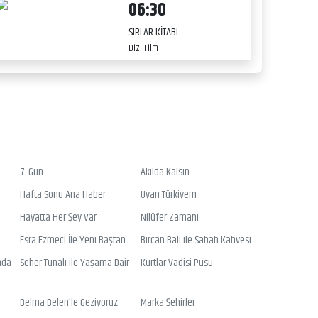
06:30
SIRLAR KİTABI
Dizi Film
7. Gün
Akılda Kalsın
Hafta Sonu Ana Haber
Uyan Türkiyem
Hayatta Her Şey Var
Nilüfer Zamanı
Esra Ezmeci İle Yeni Baştan
Bircan Bali ile Sabah Kahvesi
nda
Seher Tunalı ile Yaşama Dair
Kurtlar Vadisi Pusu
Belma Belen’le Geziyoruz
Marka Şehirler