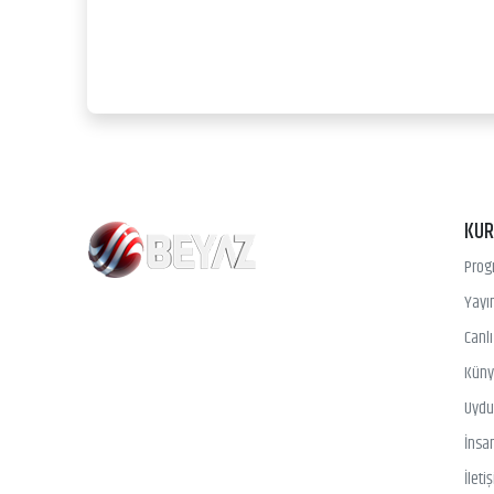
KU
Prog
Yayın
Canl
Kün
Uydu 
İnsa
İleti