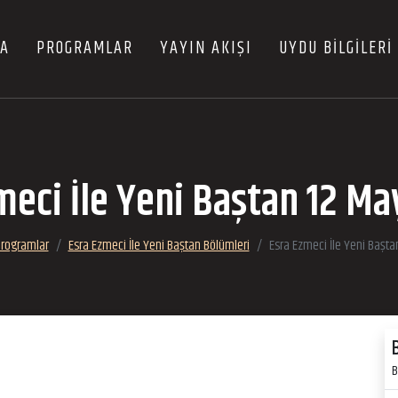
FA
PROGRAMLAR
YAYIN AKIŞI
UYDU BİLGİLERİ
meci İle Yeni Baştan 12 Ma
rogramlar
Esra Ezmeci İle Yeni Baştan Bölümleri
Esra Ezmeci İle Yeni Başta
B