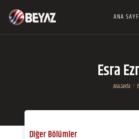
ANA SAY
Esra Ez
Ana Sayfa
P
Diğer Bölümler