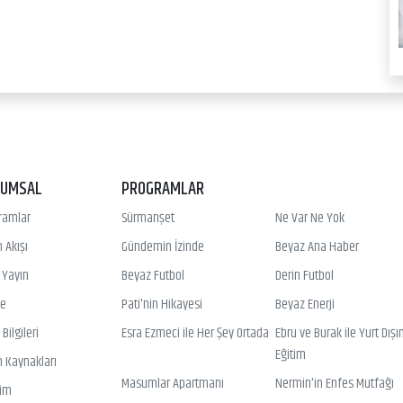
RUMSAL
PROGRAMLAR
ramlar
Sürmanşet
Ne Var Ne Yok
 Akışı
Gündemin İzinde
Beyaz Ana Haber
ı Yayın
Beyaz Futbol
Derin Futbol
ye
Pati'nin Hikayesi
Beyaz Enerji
Bilgileri
Esra Ezmeci ile Her Şey Ortada
Ebru ve Burak ile Yurt Dışı
Eğitim
n Kaynakları
Masumlar Apartmanı
Nermin'in Enfes Mutfağı
şim