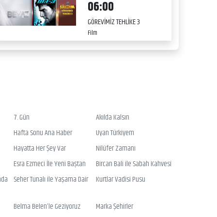
06:00
GÖREVİMİZ TEHLİKE 3
Film
7. Gün
Akılda Kalsın
Hafta Sonu Ana Haber
Uyan Türkiyem
Hayatta Her Şey Var
Nilüfer Zamanı
Esra Ezmeci İle Yeni Baştan
Bircan Bali ile Sabah Kahvesi
nda
Seher Tunalı ile Yaşama Dair
Kurtlar Vadisi Pusu
Belma Belen’le Geziyoruz
Marka Şehirler