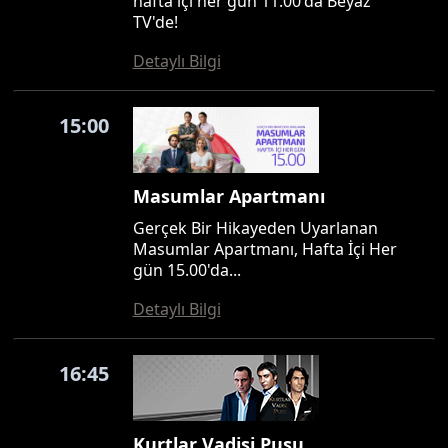
hafta içi her gün 11.00'da Beyaz
TV'de!
Detaylı Bilgi
15:00
Masumlar Apartmanı
Gerçek Bir Hikayeden Uyarlanan
Masumlar Apartmanı, Hafta İçi Her
gün 15.00'da...
Detaylı Bilgi
16:45
Kurtlar Vadisi Pusu