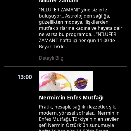
Nilüfer Zamanı
“NİLÜFER ZAMANI” yine sizlerle
buluşuyor... Astrolojiden sağlığa,
güzellikten modaya, ilişkilerden
mutfak sırlarına kadına ve hayata dair
ne varsa bu programda... “NİLÜFER
ZAMANI” hafta içi her gün 11.00’de
Beyaz TV’de..
Detaylı Bilgi
13:00
Nermin'in Enfes Mutfağı
Pratik, hesaplı, sağlıklı lezzetler, şık,
modern, yöresel sofralar... Nermin'in
Enfes Mutfağı, Türkiye'nin en sevilen
şefi Nermin Öztürk'ün sunumuyla