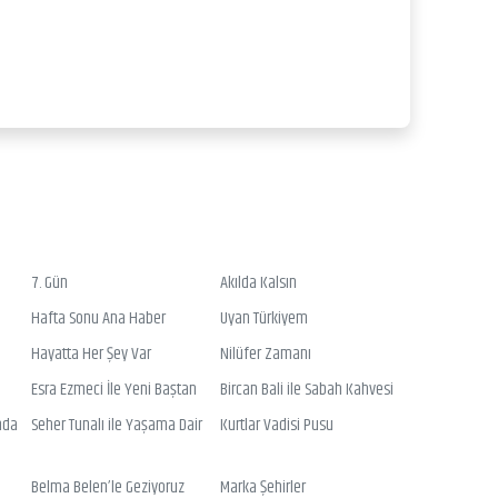
7. Gün
Akılda Kalsın
Hafta Sonu Ana Haber
Uyan Türkiyem
Hayatta Her Şey Var
Nilüfer Zamanı
Esra Ezmeci İle Yeni Baştan
Bircan Bali ile Sabah Kahvesi
nda
Seher Tunalı ile Yaşama Dair
Kurtlar Vadisi Pusu
Belma Belen’le Geziyoruz
Marka Şehirler