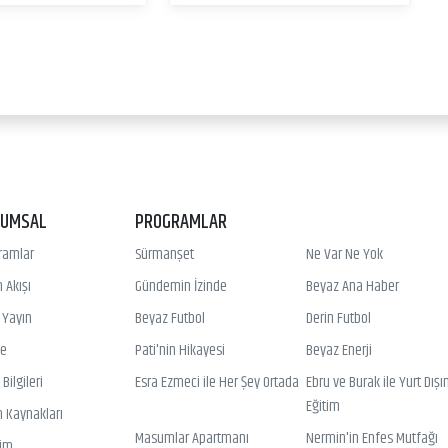
RUMSAL
PROGRAMLAR
ramlar
Sürmanşet
Ne Var Ne Yok
 Akışı
Gündemin İzinde
Beyaz Ana Haber
ı Yayın
Beyaz Futbol
Derin Futbol
ye
Pati'nin Hikayesi
Beyaz Enerji
Bilgileri
Esra Ezmeci ile Her Şey Ortada
Ebru ve Burak ile Yurt Dışı
Eğitim
n Kaynakları
Masumlar Apartmanı
Nermin'in Enfes Mutfağı
şim