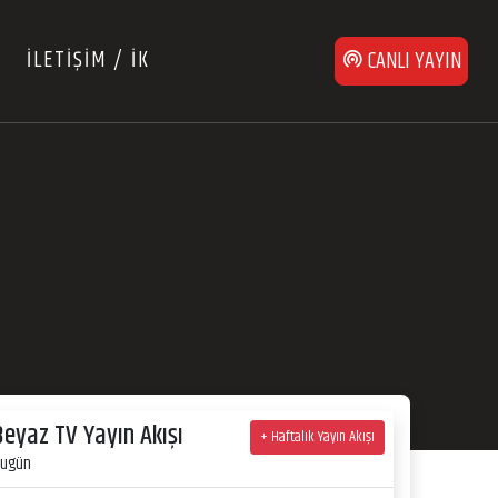
İLETİŞİM / İK
CANLI YAYIN
Beyaz TV Yayın Akışı
+ Haftalık Yayın Akışı
ugün