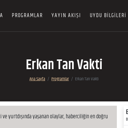
FA
PROGRAMLAR
YAYIN AKIŞI
UYDU BİLGİLERİ
Erkan Tan Vakti
Ana Sayfa
Programlar
Erkan Tan Vakti
çi ve yurtdışında yaşanan olaylar, haberciliğin en doğru
B