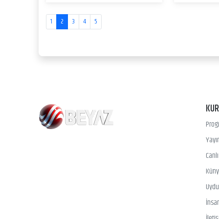
1
2
3
4
5
KU
Prog
Yayın
Canl
Kün
Uydu 
İnsa
İleti