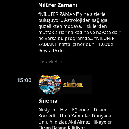
Nilüfer Zamanı
“NİLÜFER ZAMANI” yine sizlerle
buluşuyor... Astrolojiden sağlığa,
güzellikten modaya, ilişkilerden
mutfak sırlarına kadına ve hayata dair
ne varsa bu programda... “NİLÜFER
ZAMANI” hafta içi her gün 11.00’de
Beyaz TV’de..
Detaylı Bilgi
15:00
Sinema
Aksiyon… Hız… Eğlence… Dram…
Komedi… Ünlü Yapımlar, Dünyaca
Ünlü Yıldızlar, Akıl Almaz Hikayeler
Ekran Başına Kilitliyor…