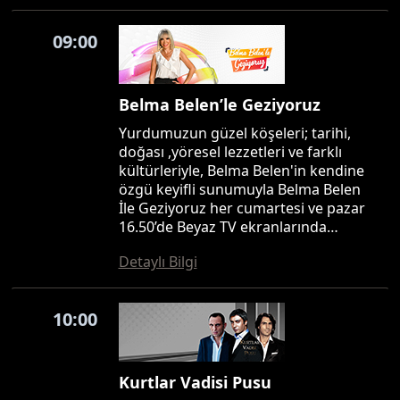
09:00
Belma Belen’le Geziyoruz
Yurdumuzun güzel köşeleri; tarihi,
doğası ,yöresel lezzetleri ve farklı
kültürleriyle, Belma Belen'in kendine
özgü keyifli sunumuyla Belma Belen
İle Geziyoruz her cumartesi ve pazar
16.50’de Beyaz TV ekranlarında…
Detaylı Bilgi
10:00
Kurtlar Vadisi Pusu