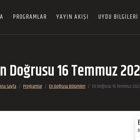
FA
PROGRAMLAR
YAYIN AKIŞI
UYDU BİLGİLERİ
n Doğrusu 16 Temmuz 20
Ana Sayfa
Programlar
En Doğrusu Bölümleri
En Doğrusu 16 Temmuz 202
B