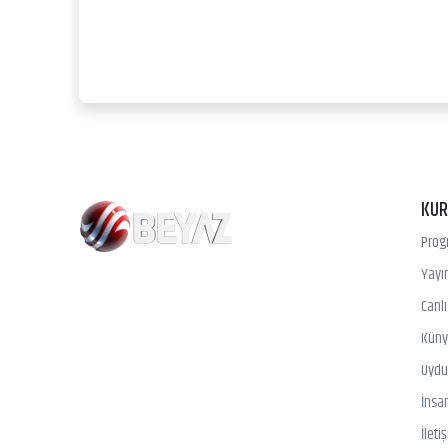
KU
Prog
Yayın
Canl
Kün
Uydu 
İnsa
İleti