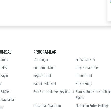
RUMSAL
PROGRAMLAR
ramlar
Sürmanşet
Ne Var Ne Yok
 Akışı
Gündemin İzinde
Beyaz Ana Haber
ı Yayın
Beyaz Futbol
Derin Futbol
ye
Pati'nin Hikayesi
Beyaz Enerji
Bilgileri
Esra Ezmeci ile Her Şey Ortada
Ebru ve Burak ile Yurt Dışı
Eğitim
n Kaynakları
Masumlar Apartmanı
Nermin'in Enfes Mutfağı
şim