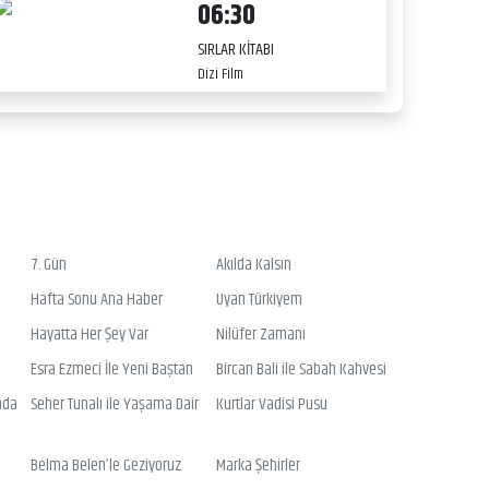
06:30
SIRLAR KİTABI
Dizi Film
7. Gün
Akılda Kalsın
Hafta Sonu Ana Haber
Uyan Türkiyem
Hayatta Her Şey Var
Nilüfer Zamanı
Esra Ezmeci İle Yeni Baştan
Bircan Bali ile Sabah Kahvesi
nda
Seher Tunalı ile Yaşama Dair
Kurtlar Vadisi Pusu
Belma Belen’le Geziyoruz
Marka Şehirler