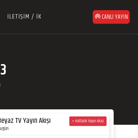
İLETİŞİM / İK
CANLI YAYIN
23
3
Beyaz TV Yayın Akışı
+ Haftalık Yayın Akışı
ugün