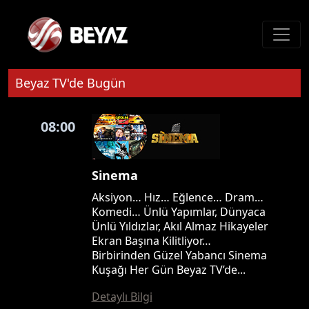
Beyaz TV'de Bugün
08:00
Sinema
Aksiyon… Hız… Eğlence… Dram…
Komedi… Ünlü Yapımlar, Dünyaca
Ünlü Yıldızlar, Akıl Almaz Hikayeler
Ekran Başına Kilitliyor…
Birbirinden Güzel Yabancı Sinema
Kuşağı Her Gün Beyaz TV’de...
Detaylı Bilgi