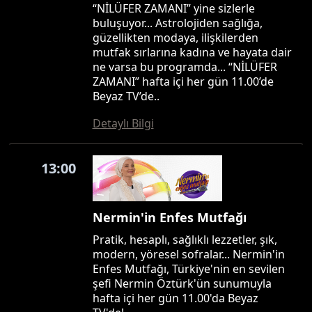
“NİLÜFER ZAMANI” yine sizlerle
buluşuyor... Astrolojiden sağlığa,
güzellikten modaya, ilişkilerden
mutfak sırlarına kadına ve hayata dair
ne varsa bu programda... “NİLÜFER
ZAMANI” hafta içi her gün 11.00’de
Beyaz TV’de..
Detaylı Bilgi
13:00
Nermin'in Enfes Mutfağı
Pratik, hesaplı, sağlıklı lezzetler, şık,
modern, yöresel sofralar... Nermin'in
Enfes Mutfağı, Türkiye'nin en sevilen
şefi Nermin Öztürk'ün sunumuyla
hafta içi her gün 11.00'da Beyaz