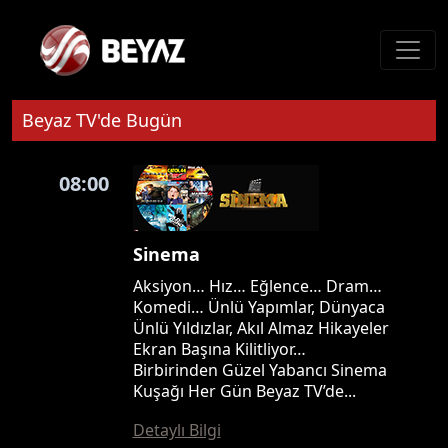
Beyaz TV'de Bugün
08:00
Sinema
Aksiyon… Hız… Eğlence… Dram…
Komedi… Ünlü Yapımlar, Dünyaca
Ünlü Yıldızlar, Akıl Almaz Hikayeler
Ekran Başına Kilitliyor…
Birbirinden Güzel Yabancı Sinema
Kuşağı Her Gün Beyaz TV’de...
Detaylı Bilgi