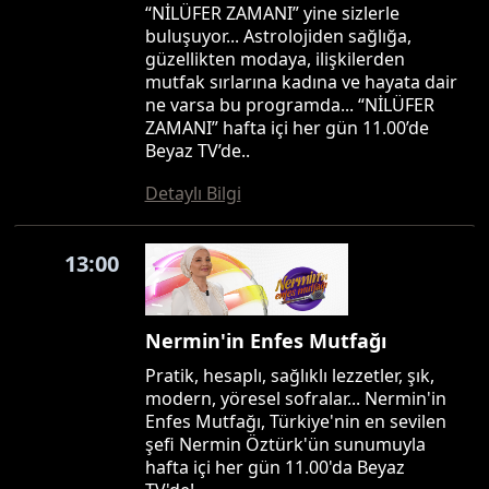
“NİLÜFER ZAMANI” yine sizlerle
buluşuyor... Astrolojiden sağlığa,
güzellikten modaya, ilişkilerden
mutfak sırlarına kadına ve hayata dair
ne varsa bu programda... “NİLÜFER
ZAMANI” hafta içi her gün 11.00’de
Beyaz TV’de..
Detaylı Bilgi
13:00
Nermin'in Enfes Mutfağı
Pratik, hesaplı, sağlıklı lezzetler, şık,
modern, yöresel sofralar... Nermin'in
Enfes Mutfağı, Türkiye'nin en sevilen
şefi Nermin Öztürk'ün sunumuyla
hafta içi her gün 11.00'da Beyaz