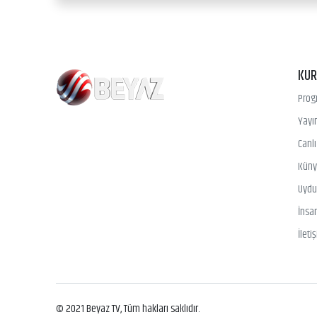
KU
Prog
Yayın
Canl
Kün
Uydu 
İnsa
İleti
© 2021 Beyaz TV, Tüm hakları saklıdır.