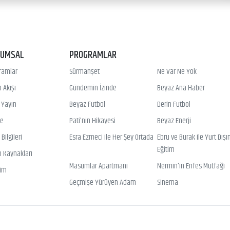
RUMSAL
PROGRAMLAR
ramlar
Sürmanşet
Ne Var Ne Yok
 Akışı
Gündemin İzinde
Beyaz Ana Haber
ı Yayın
Beyaz Futbol
Derin Futbol
ye
Pati'nin Hikayesi
Beyaz Enerji
Bilgileri
Esra Ezmeci ile Her Şey Ortada
Ebru ve Burak ile Yurt Dışı
Eğitim
n Kaynakları
Masumlar Apartmanı
Nermin'in Enfes Mutfağı
şim
Geçmişe Yürüyen Adam
Sinema