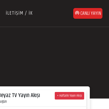
İLETİŞİM / İK
CANLI YAYIN
5
Beyaz TV Yayın Akışı
+ Haftalık Yayın Akışı
ugün