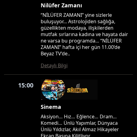
Nilüfer Zamanı
“NİLÜFER ZAMANI” yine sizlerle
buluşuyor... Astrolojiden sağlığa,
güzellikten modaya, ilişkilerden
mutfak sırlarına kadına ve hayata dair
ne varsa bu programda... “NİLÜFER
ZAMANI” hafta içi her gün 11.00’de
Beyaz TV’de..
Detaylı Bilgi
15:00
Sinema
Aksiyon… Hız… Eğlence… Dram…
Komedi… Ünlü Yapımlar, Dünyaca
Ünlü Yıldızlar, Akıl Almaz Hikayeler
Ekran Başına Kilitliyor…