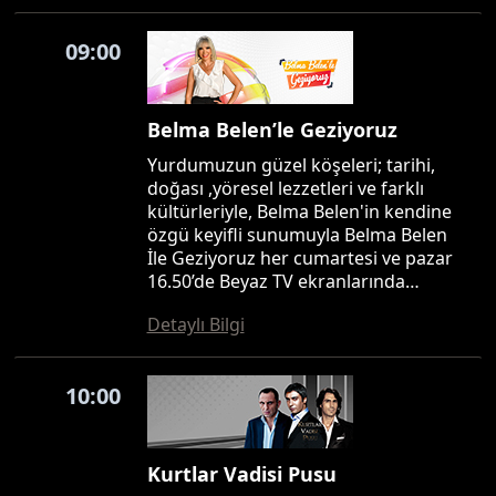
09:00
Belma Belen’le Geziyoruz
Yurdumuzun güzel köşeleri; tarihi,
doğası ,yöresel lezzetleri ve farklı
kültürleriyle, Belma Belen'in kendine
özgü keyifli sunumuyla Belma Belen
İle Geziyoruz her cumartesi ve pazar
16.50’de Beyaz TV ekranlarında…
Detaylı Bilgi
10:00
Kurtlar Vadisi Pusu