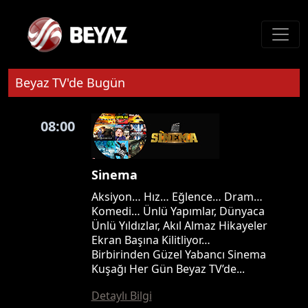
Beyaz TV'de Bugün
08:00
Sinema
Aksiyon… Hız… Eğlence… Dram…
Komedi… Ünlü Yapımlar, Dünyaca
Ünlü Yıldızlar, Akıl Almaz Hikayeler
Ekran Başına Kilitliyor…
Birbirinden Güzel Yabancı Sinema
Kuşağı Her Gün Beyaz TV’de...
Detaylı Bilgi