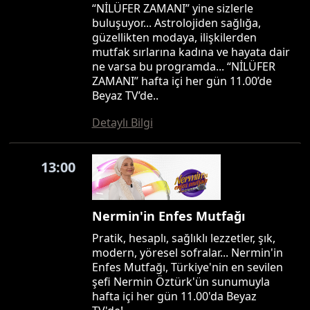
“NİLÜFER ZAMANI” yine sizlerle
buluşuyor... Astrolojiden sağlığa,
güzellikten modaya, ilişkilerden
mutfak sırlarına kadına ve hayata dair
ne varsa bu programda... “NİLÜFER
ZAMANI” hafta içi her gün 11.00’de
Beyaz TV’de..
Detaylı Bilgi
13:00
Nermin'in Enfes Mutfağı
Pratik, hesaplı, sağlıklı lezzetler, şık,
modern, yöresel sofralar... Nermin'in
Enfes Mutfağı, Türkiye'nin en sevilen
şefi Nermin Öztürk'ün sunumuyla
hafta içi her gün 11.00'da Beyaz