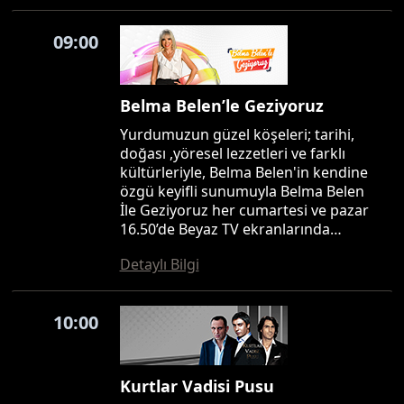
09:00
Belma Belen’le Geziyoruz
Yurdumuzun güzel köşeleri; tarihi,
doğası ,yöresel lezzetleri ve farklı
kültürleriyle, Belma Belen'in kendine
özgü keyifli sunumuyla Belma Belen
İle Geziyoruz her cumartesi ve pazar
16.50’de Beyaz TV ekranlarında…
Detaylı Bilgi
10:00
Kurtlar Vadisi Pusu