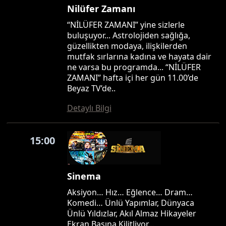
Nilüfer Zamanı
“NİLÜFER ZAMANI” yine sizlerle
buluşuyor... Astrolojiden sağlığa,
güzellikten modaya, ilişkilerden
mutfak sırlarına kadına ve hayata dair
ne varsa bu programda... “NİLÜFER
ZAMANI” hafta içi her gün 11.00’de
Beyaz TV’de..
Detaylı Bilgi
15:00
Sinema
Aksiyon… Hız… Eğlence… Dram…
Komedi… Ünlü Yapımlar, Dünyaca
Ünlü Yıldızlar, Akıl Almaz Hikayeler
Ekran Başına Kilitliyor…