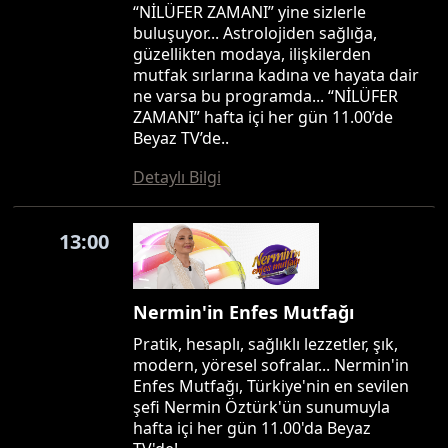
“NİLÜFER ZAMANI” yine sizlerle
buluşuyor... Astrolojiden sağlığa,
güzellikten modaya, ilişkilerden
mutfak sırlarına kadına ve hayata dair
ne varsa bu programda... “NİLÜFER
ZAMANI” hafta içi her gün 11.00’de
Beyaz TV’de..
Detaylı Bilgi
13:00
Nermin'in Enfes Mutfağı
Pratik, hesaplı, sağlıklı lezzetler, şık,
modern, yöresel sofralar... Nermin'in
Enfes Mutfağı, Türkiye'nin en sevilen
şefi Nermin Öztürk'ün sunumuyla
hafta içi her gün 11.00'da Beyaz