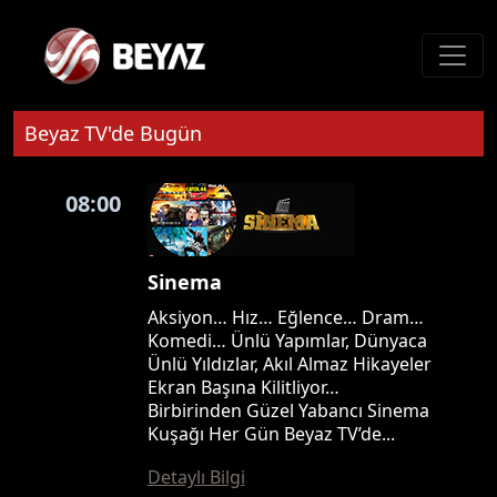
Beyaz TV'de Bugün
08:00
Sinema
Aksiyon… Hız… Eğlence… Dram…
Komedi… Ünlü Yapımlar, Dünyaca
Ünlü Yıldızlar, Akıl Almaz Hikayeler
Ekran Başına Kilitliyor…
Birbirinden Güzel Yabancı Sinema
Kuşağı Her Gün Beyaz TV’de...
Detaylı Bilgi