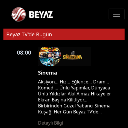
Beyaz TV'de Bugün
08:00
Sinema
Aksiyon… Hız… Eğlence… Dram…
Komedi… Ünlü Yapımlar, Dünyaca
Ünlü Yıldızlar, Akıl Almaz Hikayeler
Ekran Başına Kilitliyor…
Birbirinden Güzel Yabancı Sinema
Kuşağı Her Gün Beyaz TV’de...
Detaylı Bilgi