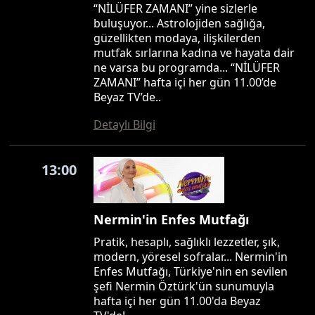
“NİLÜFER ZAMANI” yine sizlerle
buluşuyor... Astrolojiden sağlığa,
güzellikten modaya, ilişkilerden
mutfak sırlarına kadına ve hayata dair
ne varsa bu programda... “NİLÜFER
ZAMANI” hafta içi her gün 11.00’de
Beyaz TV’de..
Detaylı Bilgi
13:00
Nermin'in Enfes Mutfağı
Pratik, hesaplı, sağlıklı lezzetler, şık,
modern, yöresel sofralar... Nermin'in
Enfes Mutfağı, Türkiye'nin en sevilen
şefi Nermin Öztürk'ün sunumuyla
hafta içi her gün 11.00'da Beyaz