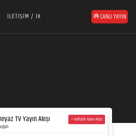
İLETİŞİM / İK
CANLI YAYIN
Beyaz TV Yayın Akışı
+ Haftalık Yayın Akışı
ugün