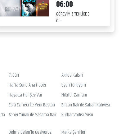
06:00
GÖREVİMİZ TEHLİKE 3
Film
7. Gün
Akılda Kalsın
Hafta Sonu Ana Haber
Uyan Türkiyem
Hayatta Her Şey Var
Nilüfer Zamanı
Esra Ezmeci İle Yeni Baştan
Bircan Bali ile Sabah Kahvesi
nda
Seher Tunalı ile Yaşama Dair
Kurtlar Vadisi Pusu
Belma Belen’le Geziyoruz
Marka Şehirler