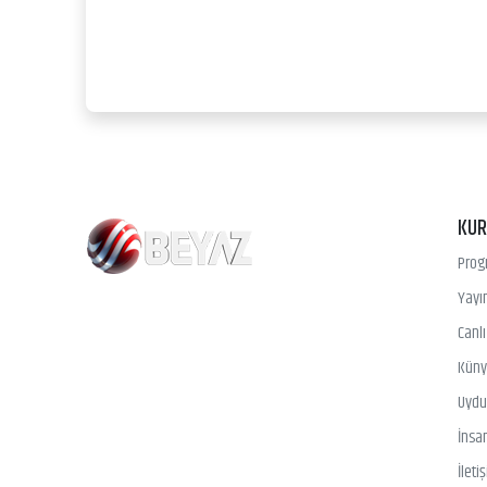
KU
Prog
Yayın
Canl
Kün
Uydu 
İnsa
İleti