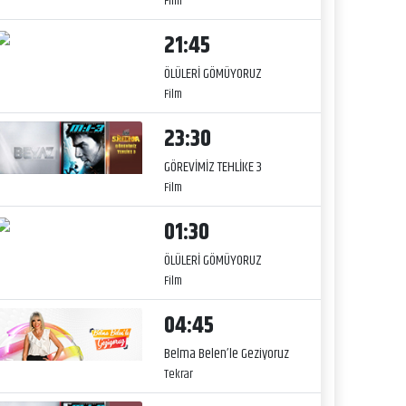
Film
21:45
ÖLÜLERİ GÖMÜYORUZ
Film
23:30
GÖREVİMİZ TEHLİKE 3
Film
01:30
ÖLÜLERİ GÖMÜYORUZ
Film
04:45
Belma Belen’le Geziyoruz
Tekrar