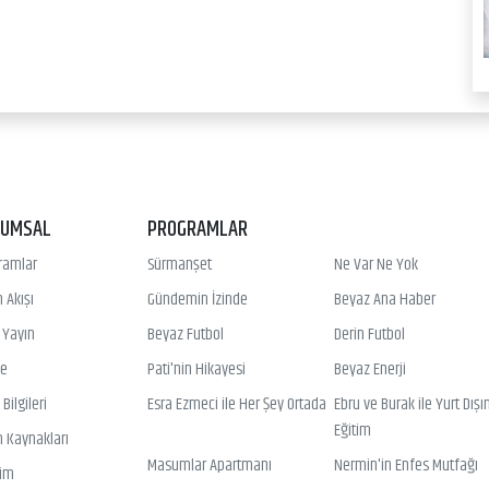
RUMSAL
PROGRAMLAR
ramlar
Sürmanşet
Ne Var Ne Yok
 Akışı
Gündemin İzinde
Beyaz Ana Haber
ı Yayın
Beyaz Futbol
Derin Futbol
ye
Pati'nin Hikayesi
Beyaz Enerji
Bilgileri
Esra Ezmeci ile Her Şey Ortada
Ebru ve Burak ile Yurt Dışı
Eğitim
n Kaynakları
Masumlar Apartmanı
Nermin'in Enfes Mutfağı
şim