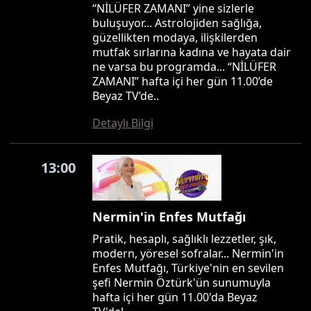
“NİLÜFER ZAMANI” yine sizlerle
buluşuyor... Astrolojiden sağlığa,
güzellikten modaya, ilişkilerden
mutfak sırlarına kadına ve hayata dair
ne varsa bu programda... “NİLÜFER
ZAMANI” hafta içi her gün 11.00’de
Beyaz TV’de..
Detaylı Bilgi
13:00
Nermin'in Enfes Mutfağı
Pratik, hesaplı, sağlıklı lezzetler, şık,
modern, yöresel sofralar... Nermin'in
Enfes Mutfağı, Türkiye'nin en sevilen
şefi Nermin Öztürk'ün sunumuyla
hafta içi her gün 11.00'da Beyaz