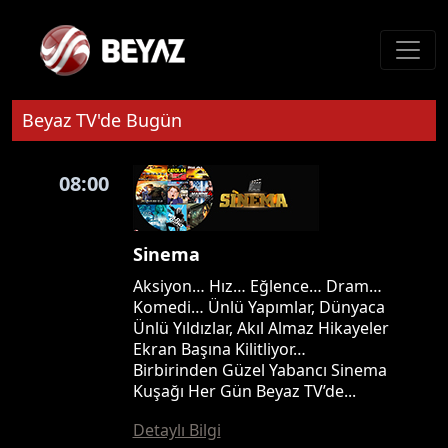
Beyaz TV'de Bugün
08:00
Sinema
Aksiyon… Hız… Eğlence… Dram…
Komedi… Ünlü Yapımlar, Dünyaca
Ünlü Yıldızlar, Akıl Almaz Hikayeler
Ekran Başına Kilitliyor…
Birbirinden Güzel Yabancı Sinema
Kuşağı Her Gün Beyaz TV’de...
Detaylı Bilgi