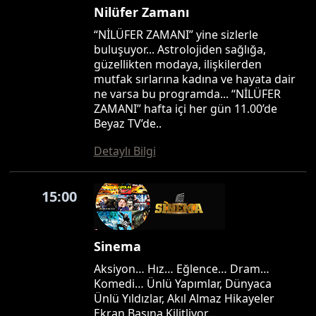
Nilüfer Zamanı
“NİLÜFER ZAMANI” yine sizlerle
buluşuyor... Astrolojiden sağlığa,
güzellikten modaya, ilişkilerden
mutfak sırlarına kadına ve hayata dair
ne varsa bu programda... “NİLÜFER
ZAMANI” hafta içi her gün 11.00’de
Beyaz TV’de..
Detaylı Bilgi
15:00
Sinema
Aksiyon… Hız… Eğlence… Dram…
Komedi… Ünlü Yapımlar, Dünyaca
Ünlü Yıldızlar, Akıl Almaz Hikayeler
Ekran Başına Kilitliyor…