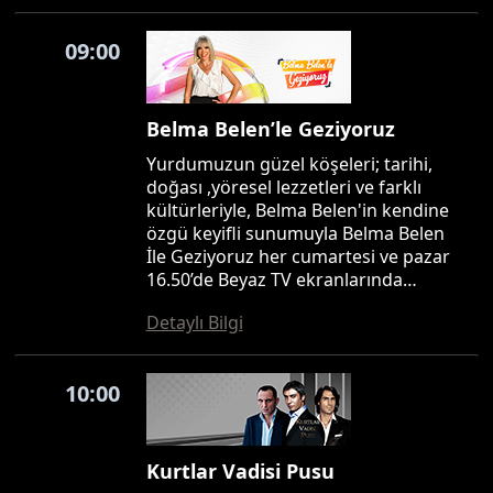
09:00
Belma Belen’le Geziyoruz
Yurdumuzun güzel köşeleri; tarihi,
doğası ,yöresel lezzetleri ve farklı
kültürleriyle, Belma Belen'in kendine
özgü keyifli sunumuyla Belma Belen
İle Geziyoruz her cumartesi ve pazar
16.50’de Beyaz TV ekranlarında…
Detaylı Bilgi
10:00
Kurtlar Vadisi Pusu