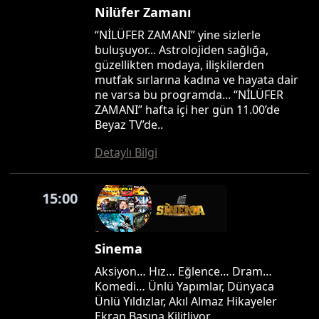
Nilüfer Zamanı
“NİLÜFER ZAMANI” yine sizlerle
buluşuyor... Astrolojiden sağlığa,
güzellikten modaya, ilişkilerden
mutfak sırlarına kadına ve hayata dair
ne varsa bu programda... “NİLÜFER
ZAMANI” hafta içi her gün 11.00’de
Beyaz TV’de..
Detaylı Bilgi
15:00
Sinema
Aksiyon… Hız… Eğlence… Dram…
Komedi… Ünlü Yapımlar, Dünyaca
Ünlü Yıldızlar, Akıl Almaz Hikayeler
Ekran Başına Kilitliyor…