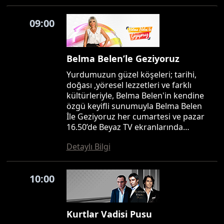
09:00
Belma Belen’le Geziyoruz
Yurdumuzun güzel köşeleri; tarihi,
doğası ,yöresel lezzetleri ve farklı
kültürleriyle, Belma Belen'in kendine
özgü keyifli sunumuyla Belma Belen
İle Geziyoruz her cumartesi ve pazar
16.50’de Beyaz TV ekranlarında…
Detaylı Bilgi
10:00
Kurtlar Vadisi Pusu