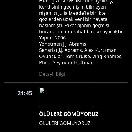
Hunt gizli servis IMF'den ayrılmış,
kendisinin geçmişini bilmeyen
nişanlısı Julia Meade'le birlikte
gözlerden uzak yeni bir hayata
başlamıştı. Fakat ajanın geçmişi
burada da onu rahat bırakmayacaktır.
Yapım: 2006
Yönetmen J.J. Abrams
Senarist J.J. Abrams, Alex Kurtzman
Oyuncular: Tom Cruise, Ving Rhames,
Philip Seymour Hoffman
Detaylı Bilgi
21:45
ÖLÜLERİ GÖMÜYORUZ
ÖLÜLERİ GÖMÜYORUZ