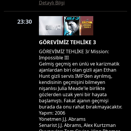
Detaylı Bilgi
23:30
GÖREVİMİZ TEHLİKE 3
GÖREVİMİZ TEHLİKE 3/ Mission:
Impossible III
Gelmiş geçmiş en ünlü ve karizmatik
ajanlardan biri olan gizli ajan Ethan
Hunt gizli servis IMF'den ayrılmış,
kendisinin geçmişini bilmeyen
nişanlısı Julia Meade'le birlikte
gözlerden uzak yeni bir hayata
başlamıştı. Fakat ajanın geçmişi
burada da onu rahat bırakmayacaktır.
Yapım: 2006
Yönetmen J.J. Abrams
Senarist J.J. Abrams, Alex Kurtzman