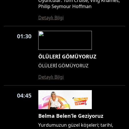
Oyuncular: Tom Cruise, Ving Rhames,
Philip Seymour Hoffman
Detaylı Bilgi
01:30
ÖLÜLERİ GÖMÜYORUZ
ÖLÜLERİ GÖMÜYORUZ
Detaylı Bilgi
04:45
Belma Belen’le Geziyoruz
Yurdumuzun güzel köşeleri; tarihi,