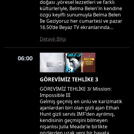
doğası ,yöresel lezzetleri ve farklı
kültürleriyle, Belma Belen'in kendine
özgü keyifli sunumuyla Belma Belen
İle Geziyoruz her cumartesi ve pazar
16.50’de Beyaz TV ekranlarında…
Detaylı Bilgi
06:00
GÖREVİMİZ TEHLİKE 3
GÖREVİMİZ TEHLİKE 3/ Mission:
Impossible III
Gelmiş geçmiş en ünlü ve karizmatik
ajanlardan biri olan gizli ajan Ethan
Hunt gizli servis IMF'den ayrılmış,
kendisinin geçmişini bilmeyen
nişanlısı Julia Meade'le birlikte
gözlerden uzak yeni bir hayata