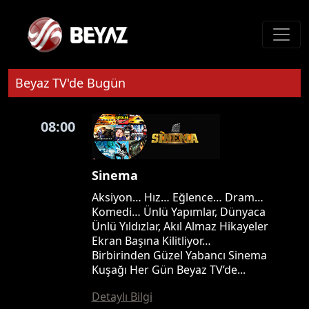
Beyaz TV'de Bugün
08:00
Sinema
Aksiyon… Hız… Eğlence… Dram…
Komedi… Ünlü Yapımlar, Dünyaca
Ünlü Yıldızlar, Akıl Almaz Hikayeler
Ekran Başına Kilitliyor…
Birbirinden Güzel Yabancı Sinema
Kuşağı Her Gün Beyaz TV’de...
Detaylı Bilgi