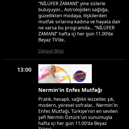
“NİLÜFER ZAMANI” yine sizlerle
buluşuyor... Astrolojiden sağlığa,
güzellikten modaya, ilişkilerden
mutfak sırlarına kadına ve hayata dair
ne varsa bu programda... “NİLÜFER
ZAMANI” hafta içi her gün 11.00’de
Beyaz TV’de..
Detaylı Bilgi
13:00
Nermin'in Enfes Mutfağı
Pratik, hesaplı, sağlıklı lezzetler, şık,
modern, yöresel sofralar... Nermin'in
Enfes Mutfağı, Türkiye'nin en sevilen
şefi Nermin Öztürk'ün sunumuyla
hafta içi her gün 11.00'da Beyaz