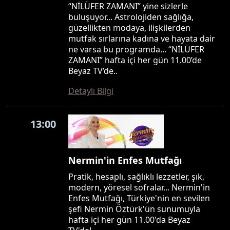
“NİLÜFER ZAMANI” yine sizlerle
buluşuyor... Astrolojiden sağlığa,
güzellikten modaya, ilişkilerden
mutfak sırlarına kadına ve hayata dair
ne varsa bu programda... “NİLÜFER
ZAMANI” hafta içi her gün 11.00’de
Beyaz TV’de..
Detaylı Bilgi
13:00
Nermin'in Enfes Mutfağı
Pratik, hesaplı, sağlıklı lezzetler, şık,
modern, yöresel sofralar... Nermin'in
Enfes Mutfağı, Türkiye'nin en sevilen
şefi Nermin Öztürk'ün sunumuyla
hafta içi her gün 11.00'da Beyaz