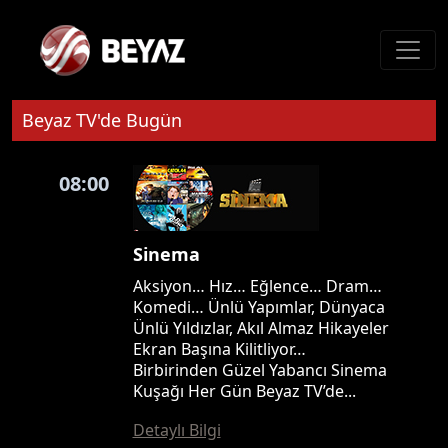
Beyaz TV'de Bugün
08:00
Sinema
Aksiyon… Hız… Eğlence… Dram…
Komedi… Ünlü Yapımlar, Dünyaca
Ünlü Yıldızlar, Akıl Almaz Hikayeler
Ekran Başına Kilitliyor…
Birbirinden Güzel Yabancı Sinema
Kuşağı Her Gün Beyaz TV’de...
Detaylı Bilgi