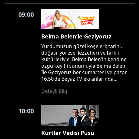
09:00
Belma Belen’le Geziyoruz
Yurdumuzun güzel köşeleri; tarihi,
doğası ,yöresel lezzetleri ve farklı
kültürleriyle, Belma Belen'in kendine
özgü keyifli sunumuyla Belma Belen
İle Geziyoruz her cumartesi ve pazar
16.50’de Beyaz TV ekranlarında…
Detaylı Bilgi
10:00
Kurtlar Vadisi Pusu