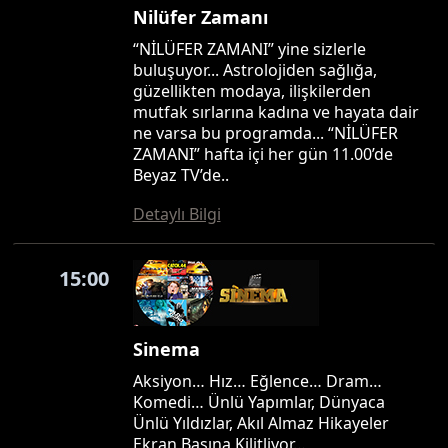
Nilüfer Zamanı
“NİLÜFER ZAMANI” yine sizlerle
buluşuyor... Astrolojiden sağlığa,
güzellikten modaya, ilişkilerden
mutfak sırlarına kadına ve hayata dair
ne varsa bu programda... “NİLÜFER
ZAMANI” hafta içi her gün 11.00’de
Beyaz TV’de..
Detaylı Bilgi
15:00
Sinema
Aksiyon… Hız… Eğlence… Dram…
Komedi… Ünlü Yapımlar, Dünyaca
Ünlü Yıldızlar, Akıl Almaz Hikayeler
Ekran Başına Kilitliyor…