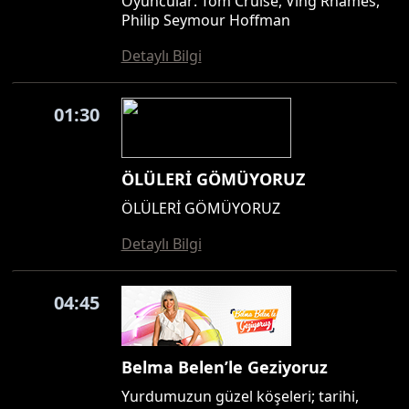
Oyuncular: Tom Cruise, Ving Rhames,
Philip Seymour Hoffman
Detaylı Bilgi
01:30
ÖLÜLERİ GÖMÜYORUZ
ÖLÜLERİ GÖMÜYORUZ
Detaylı Bilgi
04:45
Belma Belen’le Geziyoruz
Yurdumuzun güzel köşeleri; tarihi,