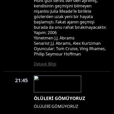
Hunt gizli servis IMF'den ayrılmış,
kendisinin geçmişini bilmeyen
nişanlısı Julia Meade'le birlikte
gözlerden uzak yeni bir hayata
başlamıştı. Fakat ajanın geçmişi
burada da onu rahat bırakmayacaktır.
Yapım: 2006
Yönetmen J.J. Abrams
Senarist J.J. Abrams, Alex Kurtzman
Oyuncular: Tom Cruise, Ving Rhames,
Philip Seymour Hoffman
Detaylı Bilgi
21:45
ÖLÜLERİ GÖMÜYORUZ
ÖLÜLERİ GÖMÜYORUZ