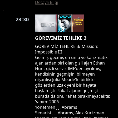
Detaylı Bilgi
23:30
GÖREVİMİZ TEHLİKE 3
GÖREVİMİZ TEHLİKE 3/ Mission:
Impossible III
Gelmiş geçmiş en ünlü ve karizmatik
ajanlardan biri olan gizli ajan Ethan
Hunt gizli servis IMF'den ayrılmış,
kendisinin geçmişini bilmeyen
nişanlısı Julia Meade'le birlikte
gözlerden uzak yeni bir hayata
başlamıştı. Fakat ajanın geçmişi
burada da onu rahat bırakmayacaktır.
Yapım: 2006
Yönetmen J.J. Abrams
Senarist J.J. Abrams, Alex Kurtzman