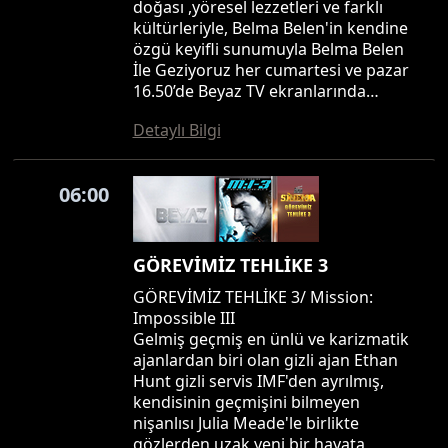
doğası ,yöresel lezzetleri ve farklı
kültürleriyle, Belma Belen'in kendine
özgü keyifli sunumuyla Belma Belen
İle Geziyoruz her cumartesi ve pazar
16.50’de Beyaz TV ekranlarında…
Detaylı Bilgi
06:00
GÖREVİMİZ TEHLİKE 3
GÖREVİMİZ TEHLİKE 3/ Mission:
Impossible III
Gelmiş geçmiş en ünlü ve karizmatik
ajanlardan biri olan gizli ajan Ethan
Hunt gizli servis IMF'den ayrılmış,
kendisinin geçmişini bilmeyen
nişanlısı Julia Meade'le birlikte
gözlerden uzak yeni bir hayata