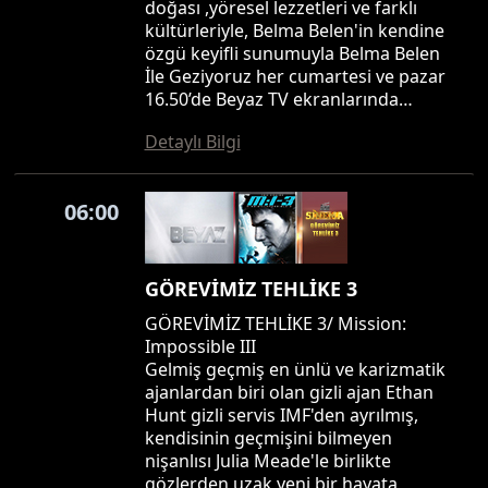
doğası ,yöresel lezzetleri ve farklı
kültürleriyle, Belma Belen'in kendine
özgü keyifli sunumuyla Belma Belen
İle Geziyoruz her cumartesi ve pazar
16.50’de Beyaz TV ekranlarında…
Detaylı Bilgi
06:00
GÖREVİMİZ TEHLİKE 3
GÖREVİMİZ TEHLİKE 3/ Mission:
Impossible III
Gelmiş geçmiş en ünlü ve karizmatik
ajanlardan biri olan gizli ajan Ethan
Hunt gizli servis IMF'den ayrılmış,
kendisinin geçmişini bilmeyen
nişanlısı Julia Meade'le birlikte
gözlerden uzak yeni bir hayata