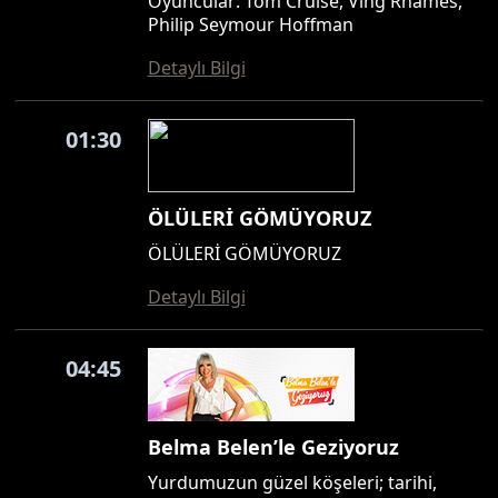
Oyuncular: Tom Cruise, Ving Rhames,
Philip Seymour Hoffman
Detaylı Bilgi
01:30
ÖLÜLERİ GÖMÜYORUZ
ÖLÜLERİ GÖMÜYORUZ
Detaylı Bilgi
04:45
Belma Belen’le Geziyoruz
Yurdumuzun güzel köşeleri; tarihi,