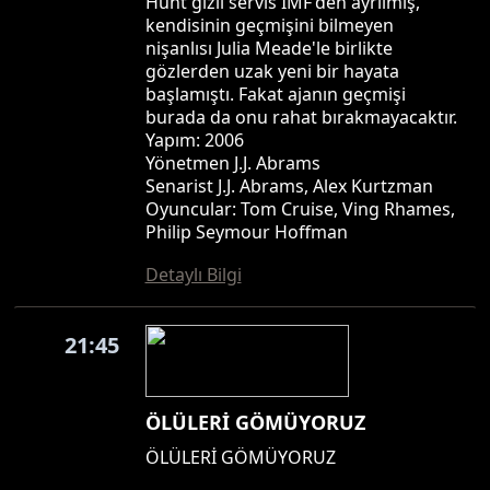
Hunt gizli servis IMF'den ayrılmış,
kendisinin geçmişini bilmeyen
nişanlısı Julia Meade'le birlikte
gözlerden uzak yeni bir hayata
başlamıştı. Fakat ajanın geçmişi
burada da onu rahat bırakmayacaktır.
Yapım: 2006
Yönetmen J.J. Abrams
Senarist J.J. Abrams, Alex Kurtzman
Oyuncular: Tom Cruise, Ving Rhames,
Philip Seymour Hoffman
Detaylı Bilgi
21:45
ÖLÜLERİ GÖMÜYORUZ
ÖLÜLERİ GÖMÜYORUZ