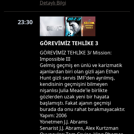
Detaylı Bilgi
23:30
GÖREVİMİZ TEHLİKE 3
GÖREVİMİZ TEHLİKE 3/ Mission:
Impossible III
Gelmiş geçmiş en ünlü ve karizmatik
ajanlardan biri olan gizli ajan Ethan
Hunt gizli servis IMF'den ayrılmış,
kendisinin geçmişini bilmeyen
nişanlısı Julia Meade'le birlikte
gözlerden uzak yeni bir hayata
başlamıştı. Fakat ajanın geçmişi
burada da onu rahat bırakmayacaktır.
Yapım: 2006
Yönetmen J.J. Abrams
Senarist J.J. Abrams, Alex Kurtzman