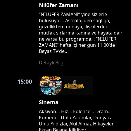
Nilüfer Zamanı
“NİLÜFER ZAMANI” yine sizlerle
buluşuyor... Astrolojiden sağlığa,
güzellikten modaya, ilişkilerden
mutfak sırlarına kadına ve hayata dair
ne varsa bu programda... “NİLÜFER
ZAMANI” hafta içi her gün 11.00’de
Beyaz TV’de..
Detaylı Bilgi
15:00
Sinema
Aksiyon… Hız… Eğlence… Dram…
Komedi… Ünlü Yapımlar, Dünyaca
Ünlü Yıldızlar, Akıl Almaz Hikayeler
Ekran Başına Kilitliyor…