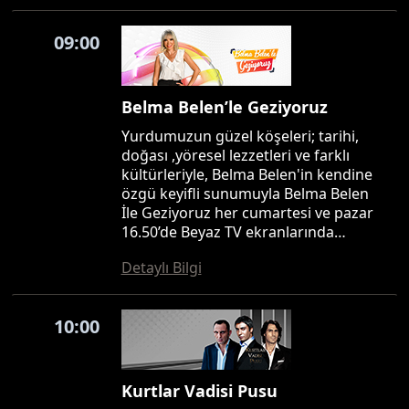
09:00
Belma Belen’le Geziyoruz
Yurdumuzun güzel köşeleri; tarihi,
doğası ,yöresel lezzetleri ve farklı
kültürleriyle, Belma Belen'in kendine
özgü keyifli sunumuyla Belma Belen
İle Geziyoruz her cumartesi ve pazar
16.50’de Beyaz TV ekranlarında…
Detaylı Bilgi
10:00
Kurtlar Vadisi Pusu