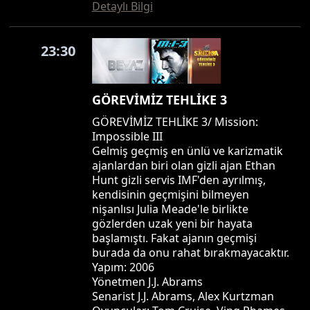
Detaylı Bilgi
23:30
GÖREVİMİZ TEHLİKE 3
GÖREVİMİZ TEHLİKE 3/ Mission:
Impossible III
Gelmiş geçmiş en ünlü ve karizmatik
ajanlardan biri olan gizli ajan Ethan
Hunt gizli servis IMF'den ayrılmış,
kendisinin geçmişini bilmeyen
nişanlısı Julia Meade'le birlikte
gözlerden uzak yeni bir hayata
başlamıştı. Fakat ajanın geçmişi
burada da onu rahat bırakmayacaktır.
Yapım: 2006
Yönetmen J.J. Abrams
Senarist J.J. Abrams, Alex Kurtzman