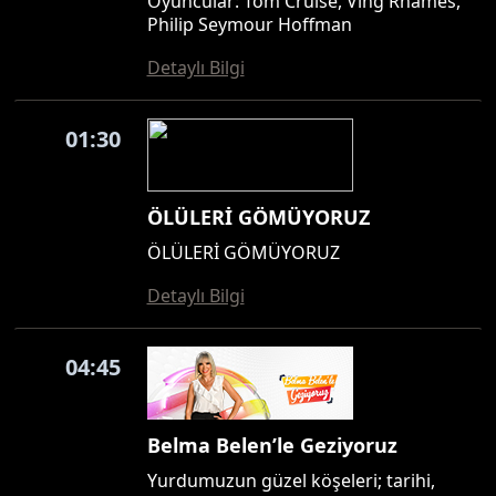
Oyuncular: Tom Cruise, Ving Rhames,
Philip Seymour Hoffman
Detaylı Bilgi
01:30
ÖLÜLERİ GÖMÜYORUZ
ÖLÜLERİ GÖMÜYORUZ
Detaylı Bilgi
04:45
Belma Belen’le Geziyoruz
Yurdumuzun güzel köşeleri; tarihi,