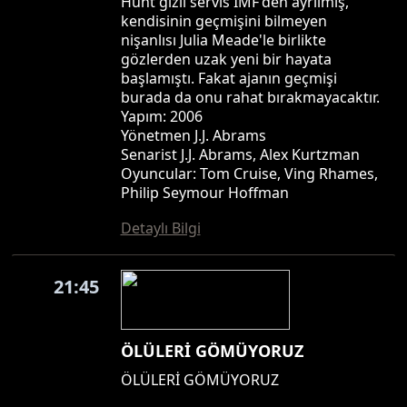
Hunt gizli servis IMF'den ayrılmış,
kendisinin geçmişini bilmeyen
nişanlısı Julia Meade'le birlikte
gözlerden uzak yeni bir hayata
başlamıştı. Fakat ajanın geçmişi
burada da onu rahat bırakmayacaktır.
Yapım: 2006
Yönetmen J.J. Abrams
Senarist J.J. Abrams, Alex Kurtzman
Oyuncular: Tom Cruise, Ving Rhames,
Philip Seymour Hoffman
Detaylı Bilgi
21:45
ÖLÜLERİ GÖMÜYORUZ
ÖLÜLERİ GÖMÜYORUZ