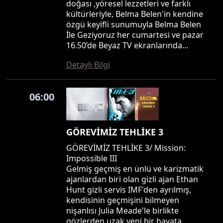
doğası ,yöresel lezzetleri ve farklı
kültürleriyle, Belma Belen'in kendine
özgü keyifli sunumuyla Belma Belen
İle Geziyoruz her cumartesi ve pazar
16.50’de Beyaz TV ekranlarında…
Detaylı Bilgi
06:00
GÖREVİMİZ TEHLİKE 3
GÖREVİMİZ TEHLİKE 3/ Mission:
Impossible III
Gelmiş geçmiş en ünlü ve karizmatik
ajanlardan biri olan gizli ajan Ethan
Hunt gizli servis IMF'den ayrılmış,
kendisinin geçmişini bilmeyen
nişanlısı Julia Meade'le birlikte
gözlerden uzak yeni bir hayata