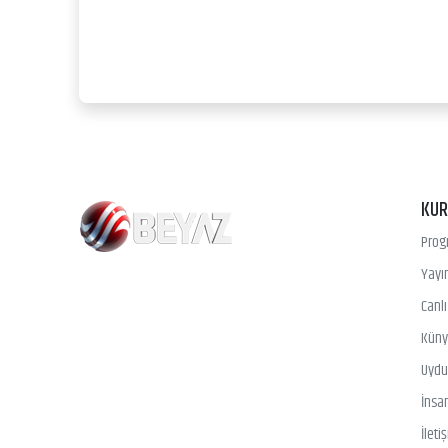
KU
Prog
Yayın
Canl
Kün
Uydu 
İnsa
İleti