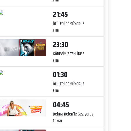
Film
21:45
ÖLÜLERİ GÖMÜYORUZ
Film
23:30
GÖREVİMİZ TEHLİKE 3
Film
01:30
ÖLÜLERİ GÖMÜYORUZ
Film
04:45
Belma Belen’le Geziyoruz
Tekrar