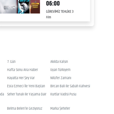
06:00
GÖREVİMİZ TEHLİKE 3
Film
7. Gün
Akılda Kalsın
Hafta Sonu Ana Haber
Uyan Türkiyem
Hayatta Her Şey Var
Nilüfer Zamanı
Esra Ezmeci İle Yeni Baştan
Bircan Bali ile Sabah Kahvesi
nda
Seher Tunalı ile Yaşama Dair
Kurtlar Vadisi Pusu
Belma Belen’le Geziyoruz
Marka Şehirler