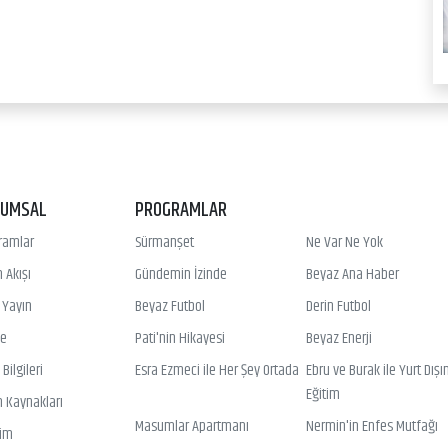
RUMSAL
PROGRAMLAR
ramlar
Sürmanşet
Ne Var Ne Yok
 Akışı
Gündemin İzinde
Beyaz Ana Haber
ı Yayın
Beyaz Futbol
Derin Futbol
ye
Pati'nin Hikayesi
Beyaz Enerji
Bilgileri
Esra Ezmeci ile Her Şey Ortada
Ebru ve Burak ile Yurt Dışı
Eğitim
n Kaynakları
Masumlar Apartmanı
Nermin'in Enfes Mutfağı
şim