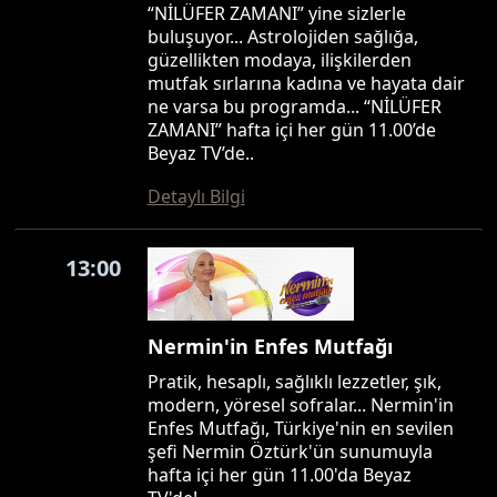
“NİLÜFER ZAMANI” yine sizlerle
buluşuyor... Astrolojiden sağlığa,
güzellikten modaya, ilişkilerden
mutfak sırlarına kadına ve hayata dair
ne varsa bu programda... “NİLÜFER
ZAMANI” hafta içi her gün 11.00’de
Beyaz TV’de..
Detaylı Bilgi
13:00
Nermin'in Enfes Mutfağı
Pratik, hesaplı, sağlıklı lezzetler, şık,
modern, yöresel sofralar... Nermin'in
Enfes Mutfağı, Türkiye'nin en sevilen
şefi Nermin Öztürk'ün sunumuyla
hafta içi her gün 11.00'da Beyaz