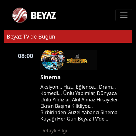
Beyaz TV'de Bugün
08:00
Sinema
Aksiyon… Hız… Eğlence… Dram…
Komedi… Ünlü Yapımlar, Dünyaca
Ünlü Yıldızlar, Akıl Almaz Hikayeler
Ekran Başına Kilitliyor…
Birbirinden Güzel Yabancı Sinema
Kuşağı Her Gün Beyaz TV’de...
Detaylı Bilgi