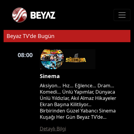
Beyaz TV'de Bugün
08:00
Sinema
Aksiyon… Hız… Eğlence… Dram…
Komedi… Ünlü Yapımlar, Dünyaca
Ünlü Yıldızlar, Akıl Almaz Hikayeler
Ekran Başına Kilitliyor…
Birbirinden Güzel Yabancı Sinema
Kuşağı Her Gün Beyaz TV’de...
Detaylı Bilgi