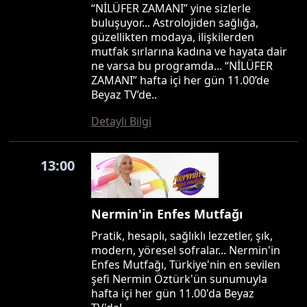
“NİLÜFER ZAMANI” yine sizlerle
buluşuyor... Astrolojiden sağlığa,
güzellikten modaya, ilişkilerden
mutfak sırlarına kadına ve hayata dair
ne varsa bu programda... “NİLÜFER
ZAMANI” hafta içi her gün 11.00’de
Beyaz TV’de..
Detaylı Bilgi
13:00
Nermin'in Enfes Mutfağı
Pratik, hesaplı, sağlıklı lezzetler, şık,
modern, yöresel sofralar... Nermin'in
Enfes Mutfağı, Türkiye'nin en sevilen
şefi Nermin Öztürk'ün sunumuyla
hafta içi her gün 11.00'da Beyaz